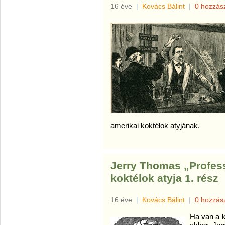
16 éve
|
Kovács Bálint
|
0 hozzás
amerikai koktélok atyjának.
Jerry Thomas „Profess
koktélok atyja 1. rész
16 éve
|
Kovács Bálint
|
0 hozzás
Ha van a k