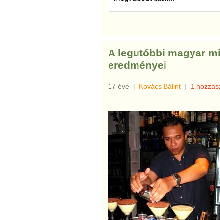
A legutóbbi magyar m
eredményei
17 éve
|
Kovács Bálint
|
1 hozzás