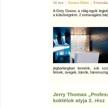
16 éve
|
Kovács Bálint
|
0 hozzás
A Grey Goose, a világ egyik legjob
a külsőségekre. 2 extravagáns bár
jégbarlangban lennénk, sok szür
fémek, üvegek, tükrök, háromszögl
Jerry Thomas „Profess
koktélok atyja 2. rész