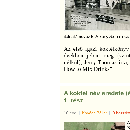
italnak" nevezik. A könyvben nincs
Az első igazi koktélkönyv
években jelent meg (szin
nélkül), Jerry Thomas írta
How to Mix Drinks”.
A koktél név eredete (
1. rész
16 éve
|
Kovács Bálint
|
0 hozzás
A
S