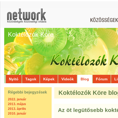
Koktélozók Köre
Nyitó
Tagok
Képek
Videók
Blog
Fórum
L
Koktélozók Köre blo
Régebbi bejegyzések
2022. január
2013. május
2013. április
Az öt legütősebb kokté
2010. január