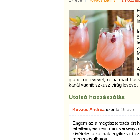
17 éve
|
Kovács Bálint
|
1 hozzás
E
k
i
Í
ö
l
z
M
f
A
a
grapefruit levével, kétharmad Pas
kanál vadhibiszkusz virág levével.
Utolsó hozzászólás
Kovács Andrea
üzente
16 éve
Engem az a megtiszteltetés ért ho
lehettem, és nem mint versenyző
kivételes alkalmak egyike volt e
megvalósulhatott...