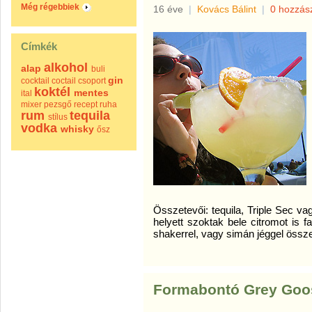
Még régebbiek
16 éve
|
Kovács Bálint
|
0 hozzás
Címkék
alkohol
alap
buli
gin
cocktail
coctail
csoport
koktél
mentes
ital
mixer
pezsgő
recept
ruha
rum
tequila
stílus
vodka
whisky
ősz
Összetevői: tequila, Triple Sec va
helyett szoktak bele citromot is fa
shakerrel, vagy simán jéggel össz
Formabontó Grey Goo