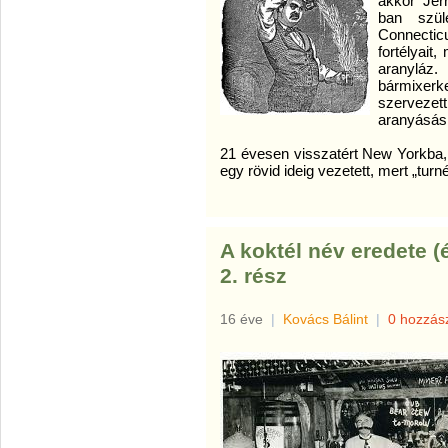
akkor Jer
ban szül
Connectic
fortélyait
aranyláz
bármixerk
szervezett
aranyásás
21 évesen visszatért New Yorkba, 
egy rövid ideig vezetett, mert „turné
A koktél név eredete (
2. rész
16 éve
|
Kovács Bálint
|
0 hozzás