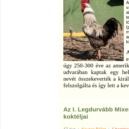
A
v
a
t
t
(
m
a
k
A
e
úgy 250-300 éve az amerik
udvarában kaptak egy hel
nevét összekeverték a királ
felszolgálta és így lett a ke
Az I. Legdurvább Mixe
koktéljai