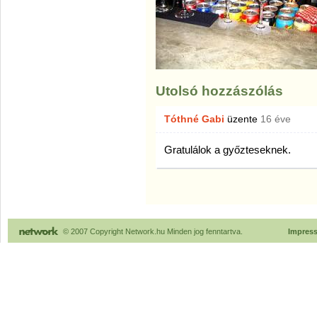
Utolsó hozzászólás
Tóthné Gabi
üzente
16 éve
Gratulálok a győzteseknek.
© 2007 Copyright Network.hu Minden jog fenntartva.
Impres