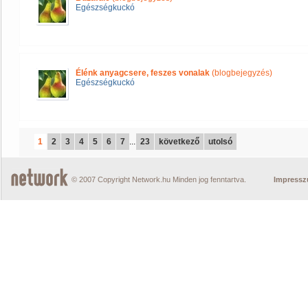
Egészségkuckó
Élénk anyagcsere, feszes vonalak
(blogbejegyzés)
Egészségkuckó
1
2
3
4
5
6
7
...
23
következő
utolsó
© 2007 Copyright Network.hu Minden jog fenntartva.
Impress