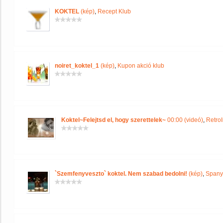
KOKTEL
(kép)
,
Recept Klub
noiret_koktel_1
(kép)
,
Kupon akció klub
Koktel~Felejtsd el, hogy szerettelek~
00:00 (videó)
,
Retro
`Szemfenyveszto` koktel. Nem szabad bedolni!
(kép)
,
Spany