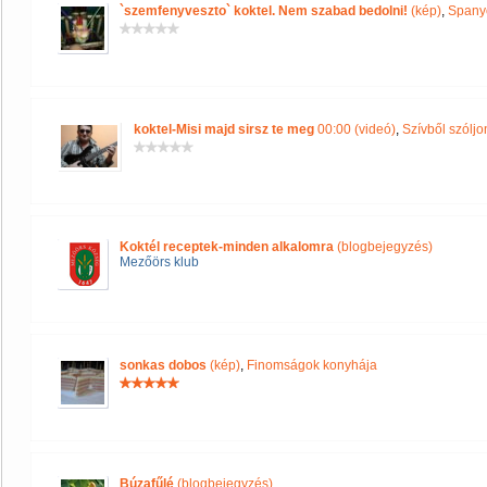
`szemfenyveszto` koktel. Nem szabad bedolni!
(kép)
,
Spany
koktel-Misi majd sirsz te meg
00:00 (videó)
,
Szívből szóljon
Koktél receptek-minden alkalomra
(blogbejegyzés)
Mezőörs klub
sonkas dobos
(kép)
,
Finomságok konyhája
Búzafűlé
(blogbejegyzés)