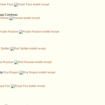
Poker Face
vagy Cointreau
Pomola
Purple Passion
 Splitter
d Russian
ndy
Roy Rogers
yal Fizz