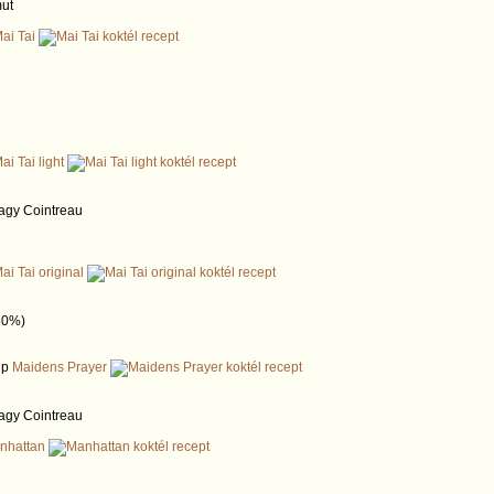
ut
ai Tai
ai Tai light
vagy Cointreau
ai Tai original
80%)
up
Maidens Prayer
vagy Cointreau
nhattan