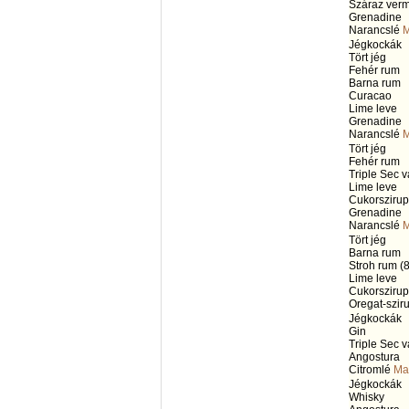
Száraz verm
Grenadine
Narancslé
M
Jégkockák
Tört jég
Fehér rum
Barna rum
Curacao
Lime leve
Grenadine
Narancslé
M
Tört jég
Fehér rum
Triple Sec 
Lime leve
Cukorszirup
Grenadine
Narancslé
M
Tört jég
Barna rum
Stroh rum (
Lime leve
Cukorszirup
Oregat-szir
Jégkockák
Gin
Triple Sec 
Angostura
Citromlé
Ma
Jégkockák
Whisky