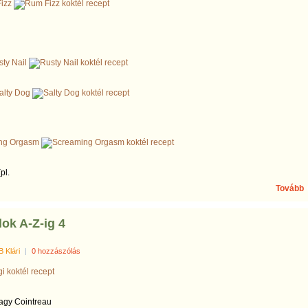
izz
ty Nail
alty Dog
ng Orgasm
pl.
Tovább
ok A-Z-ig 4
B Klári
|
0 hozzászólás
vagy Cointreau