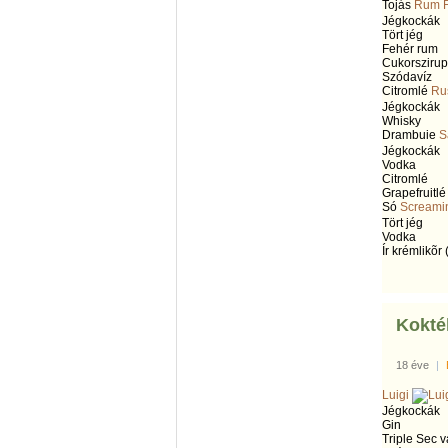
Tojás
Rum F
Jégkockák
Tört jég
Fehér rum
Cukorszirup
Szódavíz
Citromlé
Rus
Jégkockák
Whisky
Drambuie
S
Jégkockák
Vodka
Citromlé
Grapefruitlé
Só
Screami
Tört jég
Vodka
Ír krémlikõr (
Koktél
18 éve
|
Luigi
Jégkockák
Gin
Triple Sec 