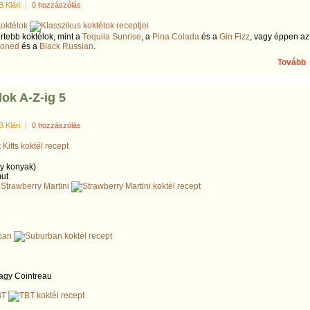
B Klári
|
0 hozzászólás
koktélok
rtebb koktélok, mint a
Tequila Sunrise
, a
Pina Colada
és a
Gin Fizz
, vagy éppen az
ioned
és a
Black Russian
.
Tovább
ok A-Z-ig 5
B Klári
|
0 hozzászólás
y konyak)
ut
é
Strawberry Martini
ban
vagy Cointreau
BT