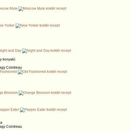
scow Mule
w Yorker
Night and Day
y konyak)
vagy Cointreau
 Fashioned
ge Blossom
epper Eater
ka
vagy Cointreau