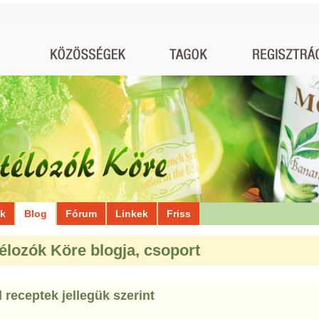
ók
Blog
Fórum
Linkek
Friss
élozók Köre blogja, csoport
 receptek jellegük szerint