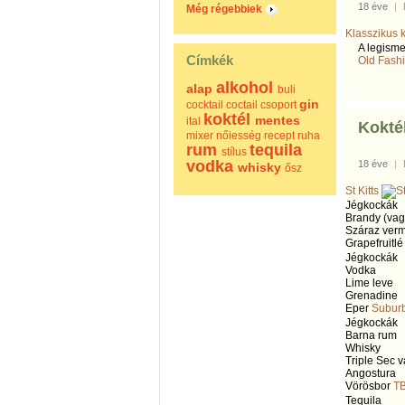
18 éve
|
Még régebbiek
Klasszikus 
A legisme
Címkék
Old Fash
alkohol
alap
buli
gin
cocktail
coctail
csoport
koktél
mentes
ital
Koktél
mixer
nőiesség
recept
ruha
rum
tequila
stílus
vodka
18 éve
|
whisky
ősz
St Kitts
Jégkockák
Brandy (vag
Száraz verm
Grapefruitl
Jégkockák
Vodka
Lime leve
Grenadine
Eper
Subur
Jégkockák
Barna rum
Whisky
Triple Sec 
Angostura
Vörösbor
T
Tequila