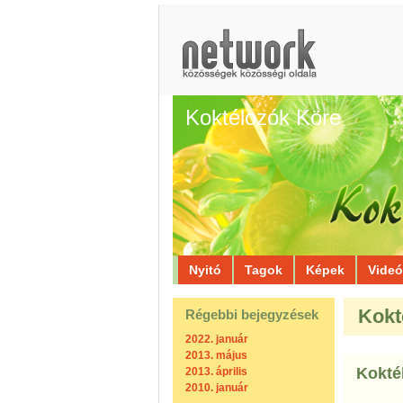
Koktélozók Köre
Nyitó
Tagok
Képek
Vide
Kokt
Régebbi bejegyzések
2022. január
2013. május
Koktél
2013. április
2010. január