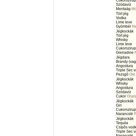
Cukorszirup
Szódavíz
Mentaág
Mo
Tört jég
Vodka
Lime leve
Gyömbér
Ne
Jégkockák
Tört jég
Whisky
Lime leve
Cukorszirup
Grenadine
Jégdara
Brandy (vag
Angostura
Triple Sec 
Pezsgõ
Old
Jégkockák
Whisky
Angostura
Szódavíz
Cukor
Oran
Jégkockák
Gin
Cukorszirup
Narancslé
P
Jégkockák
Tequila
Csípõs vod
Triple Sec 
Narancslé