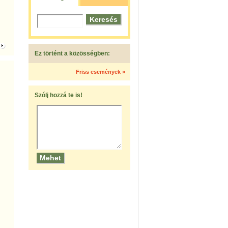
Ez történt a közösségben:
Friss események »
Szólj hozzá te is!