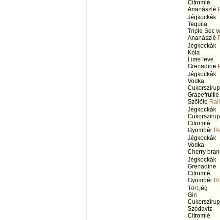
Citromlé
Ananászlé
Jégkockák
Tequila
Triple Sec 
Ananászlé
Jégkockák
Kóla
Lime leve
Grenadine
Jégkockák
Vodka
Cukorszirup
Grapefruitlé
Szõlõle
Rail
Jégkockák
Cukorszirup
Citromlé
Gyömbér
Re
Jégkockák
Vodka
Cherry bra
Jégkockák
Grenadine
Citromlé
Gyömbér
Ro
Tört jég
Gin
Cukorszirup
Szódavíz
Citromlé