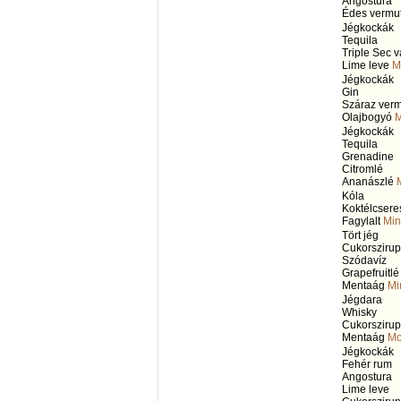
Angostura
Édes vermu
Jégkockák
Tequila
Triple Sec 
Lime leve
M
Jégkockák
Gin
Száraz verm
Olajbogyó
M
Jégkockák
Tequila
Grenadine
Citromlé
Ananászlé
Kóla
Koktélcsere
Fagylalt
Min
Tört jég
Cukorszirup
Szódavíz
Grapefruitlé
Mentaág
Mi
Jégdara
Whisky
Cukorszirup
Mentaág
Mo
Jégkockák
Fehér rum
Angostura
Lime leve