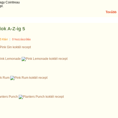
vagy Cointreau
pl.
Tovább
ok A-Z-ig 5
B Klári
|
0 hozzászólás
ink Lemonade
nk Rum
anters Punch