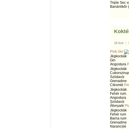
Triple Sec 
Banánlikõr (
Koktél
18 éve
|
Pink Gin
Jégkockák
Gin
Angostura
P
Jégkockák
Cukorszirup
Szódavíz
Grenadine
Citromlé
Pi
Jégkockák
Fehér rum
Angostura
Szódavíz
Áfonyalé
Pl
Jégkockák
Fehér rum
Barna rum
Grenadine
Narancslé