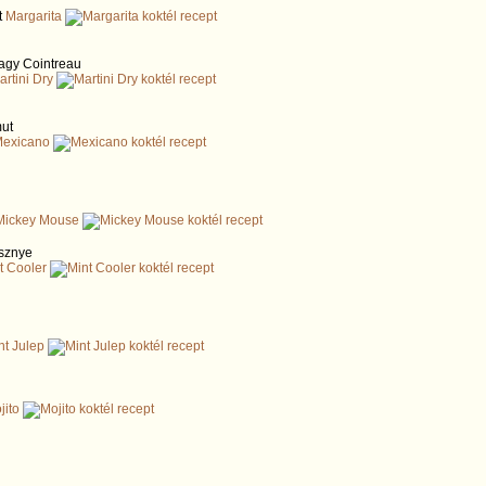
t
Margarita
vagy Cointreau
artini Dry
ut
exicano
Mickey Mouse
sznye
t Cooler
nt Julep
jito