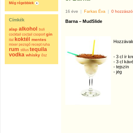
Még régebbiek
16 éve
|
Farkas Éva
|
0 hozzászó
Címkék
Barna – MudSlide
alkohol
alap
buli
gin
cocktail
coctail
csoport
koktél
mentes
ital
Hozzával
mixer
pezsgő
recept
ruha
rum
tequila
stílus
vodka
whisky
ősz
- 3 cl ír k
- 3 cl kávé
- tejszín
- jég