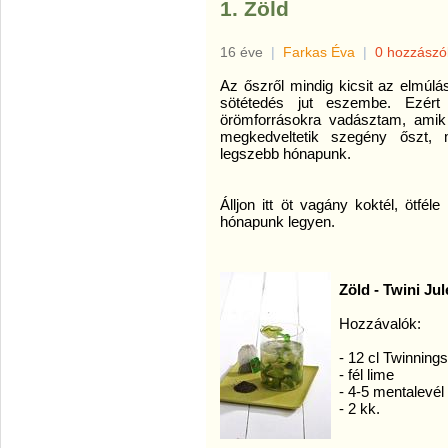
1. Zöld
16 éve
|
Farkas Éva
|
0 hozzászó
Az őszről mindig kicsit az elmúlá
sötétedés jut eszembe. Ezér
örömforrásokra vadásztam, amik 
megkedveltetik szegény őszt, 
legszebb hónapunk.
Álljon itt öt vagány koktél, ötfé
hónapunk legyen.
Zöld - Twini Ju
Hozzávalók:
- 12 cl Twinnin
- fél lime
- 4-5 mentalevél
- 2 kk.