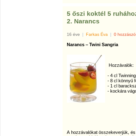
5 őszi koktél 5 ruháho
2. Narancs
16 éve
|
Farkas Éva
|
0 hozzászó
Narancs – Twini Sangria
Hozzávalók:
- 4 cl Twinnin
- 8 cl könnyű 
- 1 cl baracks
- kockára vág
A hozzávalókat összekeverjük, és 