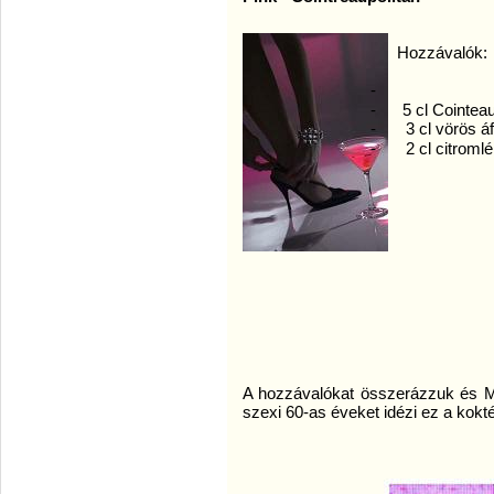
Hozzávalók:
-
- 5 cl Cointea
-
3 cl vörös á
-
2 cl citromlé
A hozzávalókat összerázzuk és Ma
szexi 60-as éveket idézi ez a kokt