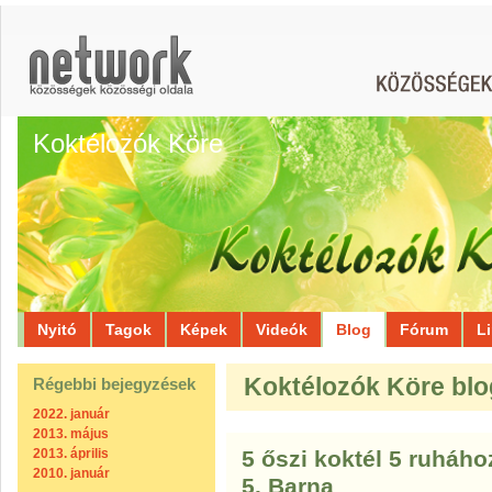
Koktélozók Köre
Nyitó
Tagok
Képek
Videók
Blog
Fórum
L
Koktélozók Köre blo
Régebbi bejegyzések
2022. január
2013. május
2013. április
5 őszi koktél 5 ruháho
2010. január
5. Barna