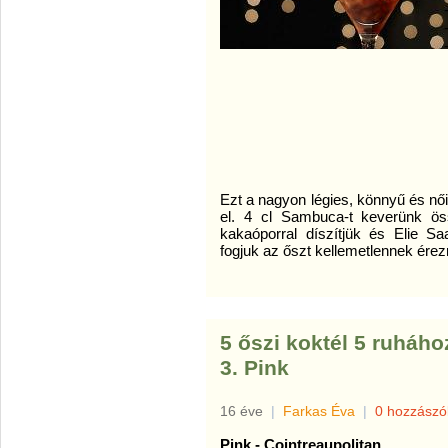
Ezt a nagyon légies, könnyű és nőie
el. 4 cl Sambuca-t keverünk öss
kakaóporral díszítjük és Elie S
fogjuk az őszt kellemetlennek érezn
5 őszi koktél 5 ruháho
3. Pink
16 éve
|
Farkas Éva
|
0 hozzászó
Pink - Cointreaupolitan