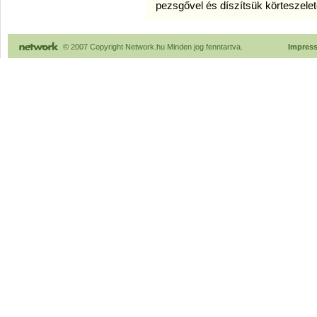
pezsg
ő
vel
és
díszítsük
körteszele
© 2007 Copyright Network.hu Minden jog fenntartva.
Impres