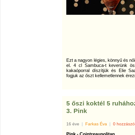
Ezt a nagyon légies, könnyű és nőie
el. 4 cl Sambuca-t keverünk öss
kakaóporral díszítjük és Elie S
fogjuk az őszt kellemetlennek érezn
5 őszi koktél 5 ruháho
3. Pink
16 éve
|
Farkas Éva
|
0 hozzászó
Pink - Cointreaupolitan