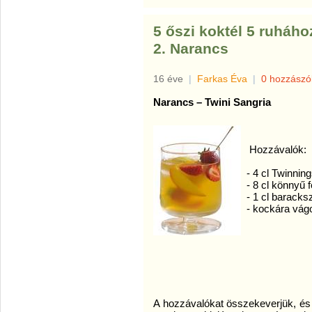
5 őszi koktél 5 ruháho
2. Narancs
16 éve
|
Farkas Éva
|
0 hozzászó
Narancs – Twini Sangria
Hozzávalók:
- 4 cl Twinnin
- 8 cl könnyű 
- 1 cl baracks
- kockára vág
A hozzávalókat összekeverjük, és 