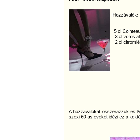
Hozzávalók:
-
- 5 cl Cointea
-
3 cl vörös á
-
2 cl citromlé
A hozzávalókat összerázzuk és Ma
szexi 60-as éveket idézi ez a kokt