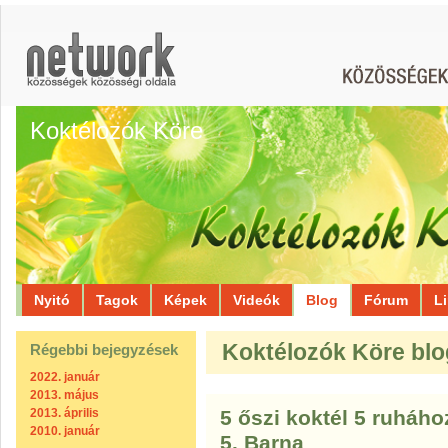
Koktélozók Köre
Nyitó
Tagok
Képek
Videók
Blog
Fórum
L
Koktélozók Köre blo
Régebbi bejegyzések
2022. január
2013. május
2013. április
5 őszi koktél 5 ruháho
2010. január
5. Barna