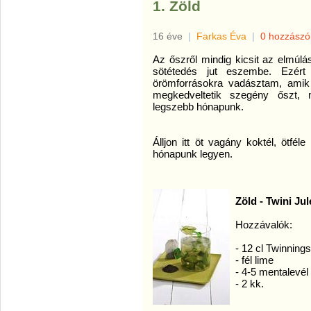
1. Zöld
16 éve
|
Farkas Éva
|
0 hozzászó
Az őszről mindig kicsit az elmúlá
sötétedés jut eszembe. Ezér
örömforrásokra vadásztam, amik 
megkedveltetik szegény őszt, 
legszebb hónapunk.
Álljon itt öt vagány koktél, ötfé
hónapunk legyen.
Zöld - Twini Ju
Hozzávalók:
- 12 cl Twinnin
- fél lime
- 4-5 mentalevél
- 2 kk.