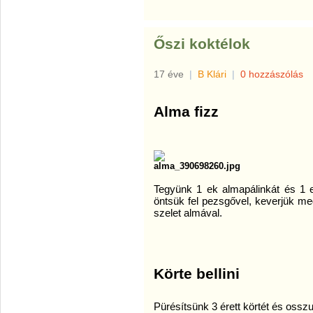
Őszi koktélok
17 éve
|
B Klári
|
0 hozzászólás
Alma fizz
Tegyünk 1 ek almapálinkát és 1 
öntsük fel pezsgővel, keverjük m
szelet almával.
Körte
bellini
Pürésítsünk
3
érett
körtét
és
ossz