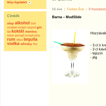
Még régebbiek
16 éve
|
Farkas Éva
|
0 hozzászó
Címkék
Barna – MudSlide
alkohol
alap
buli
gin
cocktail
coctail
csoport
koktél
mentes
ital
Hozzával
mixer
pezsgő
recept
ruha
rum
tequila
stílus
vodka
whisky
ősz
- 3 cl ír k
- 3 cl kávé
- tejszín
- jég