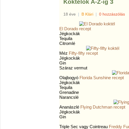
Koktélok A-Z-ig 3
18 éve
|
B Klári
|
0 hozzászólás
El Dorado
Jégkockák
Tequila
Citromlé
Méz
Fifty-fifty
Jégkockák
Gin
Száraz vermut
Olajbogyó
Florida Sunshine
Jégkockák
Tequila
Grenadine
Narancslé
Ananászlé
Flying Dutchman
Jégkockák
Gin
Triple Sec vagy Cointreau
Freddy Fu