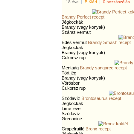
18 éve
|
B Klári
|
0 hozzászólás
Brandy Perfect
Jégkockák
Brandy (vagy konyak)
Száraz vermut
Édes vermut
Brandy Smash
Jégkockák
Brandy (vagy konyak)
Cukorszirup
Mentaág
Brandy sangaree
Tört jég
Brandy (vagy konyak)
Vörösbor
Cukorszirup
Szódavíz
Brontosaurus
Jégkockák
Lime leve
Szódavíz
Grenadine
Grapefruitlé
Bronx
Jégkockák