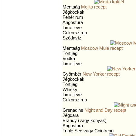
Mentaág
Mojito
Jégkockák
Fehér rum
Angostura
Lime leve
Cukorszirup
Szódavíz
Mentaág
Moscow Mule
Tört jég
Vodka
Lime leve
Gyömbér
New Yorker
Jégkockák
Tört jég
Whisky
Lime leve
Cukorszirup
Grenadine
Night and Day
Jégdara
Brandy (vagy konyak)
Angostura
Triple Sec vagy Cointreau