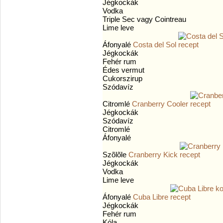
Jégkockák
Vodka
Triple Sec vagy Cointreau
Lime leve
Áfonyalé
Costa del Sol
Jégkockák
Fehér rum
Édes vermut
Cukorszirup
Szódavíz
Citromlé
Cranberry Cooler
Jégkockák
Szódavíz
Citromlé
Áfonyalé
Szõlõle
Cranberry Kick
Jégkockák
Vodka
Lime leve
Áfonyalé
Cuba Libre
Jégkockák
Fehér rum
Kóla