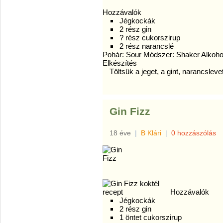
Hozzávalók
Jégkockák
2 rész gin
? rész cukorszirup
2 rész narancslé
Pohár: Sour Módszer: Shaker Alkoh
Elkészítés
Töltsük a jeget, a gint, narancslev
Gin Fizz
18 éve
|
B Klári
|
0 hozzászólás
Hozzávalók
Jégkockák
2 rész gin
1 öntet cukorszirup