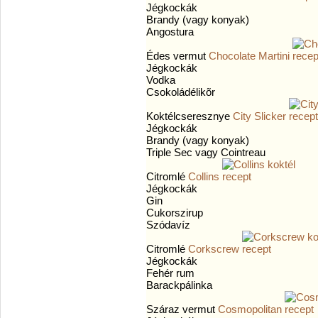
Jégkockák
Brandy (vagy konyak)
Angostura
Édes vermut
Chocolate Martini
Jégkockák
Vodka
Csokoládélikõr
Koktélcseresznye
City Slicker
Jégkockák
Brandy (vagy konyak)
Triple Sec vagy Cointreau
Citromlé
Collins
Jégkockák
Gin
Cukorszirup
Szódavíz
Citromlé
Corkscrew
Jégkockák
Fehér rum
Barackpálinka
Száraz vermut
Cosmopolitan