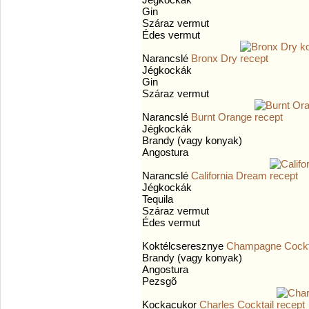
Gin
Száraz vermut
Édes vermut
Narancslé
Bronx Dry
Jégkockák
Gin
Száraz vermut
Narancslé
Burnt Orange
Jégkockák
Brandy (vagy konyak)
Angostura
Narancslé
California Dream
Jégkockák
Tequila
Száraz vermut
Édes vermut
Koktélcseresznye
Champagne Cockt
Brandy (vagy konyak)
Angostura
Pezsgõ
Kockacukor
Charles Cocktail