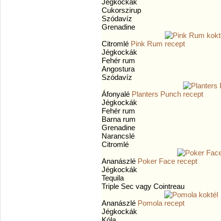
Jégkockák
Cukorszirup
Szódavíz
Grenadine
Citromlé
Pink Rum
Jégkockák
Fehér rum
Angostura
Szódavíz
Áfonyalé
Planters Punch
Jégkockák
Fehér rum
Barna rum
Grenadine
Narancslé
Citromlé
Ananászlé
Poker Face
Jégkockák
Tequila
Triple Sec vagy Cointreau
Ananászlé
Pomola
Jégkockák
Kóla