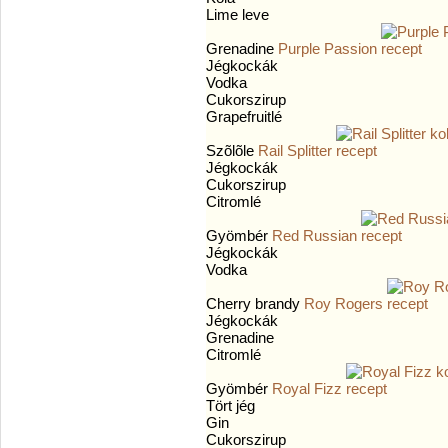
Lime leve
Grenadine
Purple Passion
Jégkockák
Vodka
Cukorszirup
Grapefruitlé
Szõlõle
Rail Splitter
Jégkockák
Cukorszirup
Citromlé
Gyömbér
Red Russian
Jégkockák
Vodka
Cherry brandy
Roy Rogers
Jégkockák
Grenadine
Citromlé
Gyömbér
Royal Fizz
Tört jég
Gin
Cukorszirup