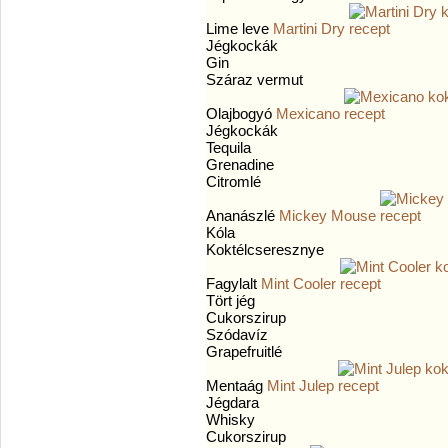
Lime leve
Martini Dry
Jégkockák
Gin
Száraz vermut
Olajbogyó
Mexicano
Jégkockák
Tequila
Grenadine
Citromlé
Ananászlé
Mickey Mouse
Kóla
Koktélcseresznye
Fagylalt
Mint Cooler
Tört jég
Cukorszirup
Szódavíz
Grapefruitlé
Mentaág
Mint Julep
Jégdara
Whisky
Cukorszirup