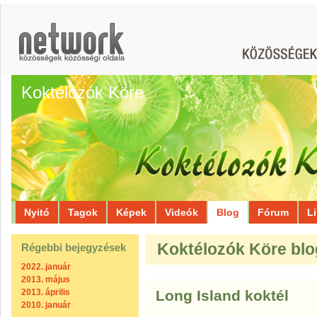
Koktélozók Köre
Nyitó
Tagok
Képek
Videók
Blog
Fórum
L
Koktélozók Köre blog
Régebbi bejegyzések
2022. január
2013. május
2013. április
Long Island koktél
2010. január