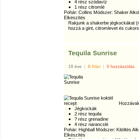
4 rész szódavíz
1 rész citromlé
Pohár: Collins Módszer: Shaker Alk
Elkészítés
Rakjunk a shakerbe jégkockákat (m
hozzá a gint, citromlevet és cukors
Tequila Sunrise
18 éve
|
B Klári
|
0 hozzászólás
Hozzával
Jégkockák
2 rész tequila
? rész grenadine
4 rész narancslé
Pohár: Highball Módszer: Kitöltés Al
Elkészítés