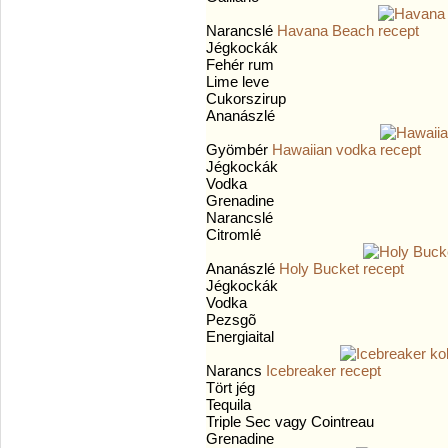
Narancslé
Havana Beach
Jégkockák
Fehér rum
Lime leve
Cukorszirup
Ananászlé
Gyömbér
Hawaiian vodka
Jégkockák
Vodka
Grenadine
Narancslé
Citromlé
Ananászlé
Holy Bucket
Jégkockák
Vodka
Pezsgõ
Energiaital
Narancs
Icebreaker
Tört jég
Tequila
Triple Sec vagy Cointreau
Grenadine