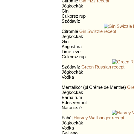
Citromlé
Gin Fizz
Jégkockák
Gin
Cukorszirup
Szódavíz
Citromlé
Gin Swizzle
Jégkockák
Gin
Angostura
Lime leve
Cukorszirup
Szódavíz
Green Russian
Jégkockák
Vodka
Mentalikõr (pl Créme de Menthe)
Gr
Jégkockák
Barna rum
Édes vermut
Narancslé
Fahéj
Harvey Wallbanger
Jégkockák
Vodka
Galliano