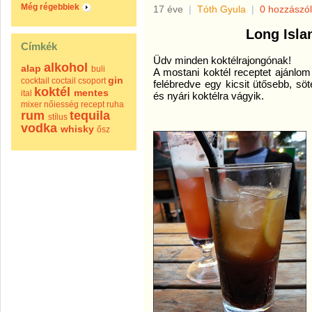
Még régebbiek
17 éve
|
Tóth Gyula
|
0 hozzászó
Long Islan
Címkék
Üdv minden koktélrajongónak!
alkohol
alap
buli
A mostani koktél receptet ajánlom 
gin
cocktail
coctail
csoport
felébredve egy kicsit ütősebb, sö
koktél
mentes
ital
és nyári koktélra vágyik.
mixer
nőiesség
recept
ruha
rum
tequila
stílus
vodka
whisky
ősz