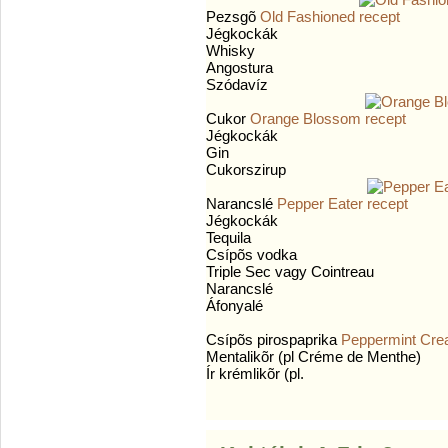
Pezsgõ
Old Fashioned
Jégkockák
Whisky
Angostura
Szódavíz
Cukor
Orange Blossom
Jégkockák
Gin
Cukorszirup
Narancslé
Pepper Eater
Jégkockák
Tequila
Csípõs vodka
Triple Sec vagy Cointreau
Narancslé
Áfonyalé
Csípõs pirospaprika
Peppermint Cr
Mentalikõr (pl Créme de Menthe)
Ír krémlikõr (pl.