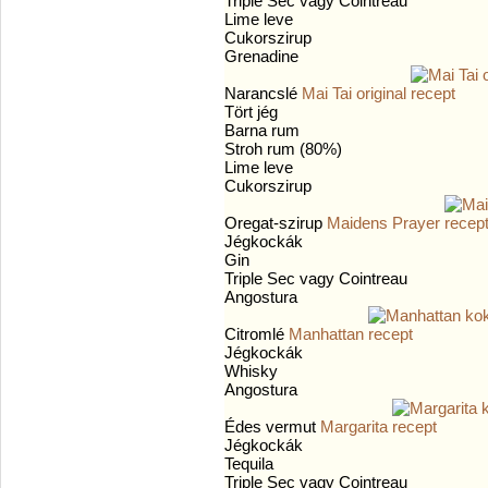
Triple Sec vagy Cointreau
Lime leve
Cukorszirup
Grenadine
Narancslé
Mai Tai original
Tört jég
Barna rum
Stroh rum (80%)
Lime leve
Cukorszirup
Oregat-szirup
Maidens Prayer
Jégkockák
Gin
Triple Sec vagy Cointreau
Angostura
Citromlé
Manhattan
Jégkockák
Whisky
Angostura
Édes vermut
Margarita
Jégkockák
Tequila
Triple Sec vagy Cointreau