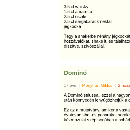
3.5 cl whisky
1.5 cl amaretto
2.5 cl õszilé
2.5 cl sárgabarack nektár
jégkocka
Tégy a shakerbe néhány jégkockát
hozzávalókat, shake it, és tálalhat
díszítve, szívószállal.
Dominó
17 éve
|
Menyhárt Miklós
|
2 hoz
A Dominó stílussal, ezzel a nagyo
után könnyedén lenyûgözhetjük a c
Ez az a mutatvány, amikor a vastag
óvatosan shot-os poharakat sorakoz
kézmozulat szép sorjában a pohárb