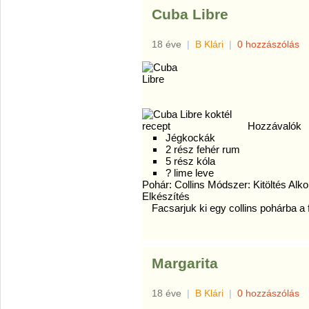
Cuba Libre
18 éve
|
B Klári
|
0 hozzászólás
Hozzávalók
Jégkockák
2 rész fehér rum
5 rész kóla
? lime leve
Pohár: Collins Módszer: Kitöltés Alk
Elkészítés
Facsarjuk ki egy collins pohárba a f
Margarita
18 éve
|
B Klári
|
0 hozzászólás