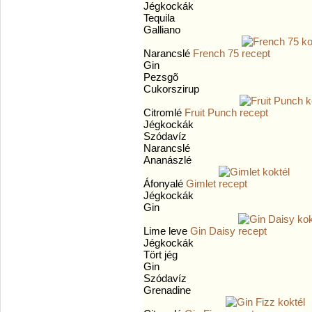
Jégkockák
Tequila
Galliano
Narancslé
French 75
Gin
Pezsgõ
Cukorszirup
Citromlé
Fruit Punch
Jégkockák
Szódavíz
Narancslé
Ananászlé
Áfonyalé
Gimlet
Jégkockák
Gin
Lime leve
Gin Daisy
Jégkockák
Tört jég
Gin
Szódavíz
Grenadine