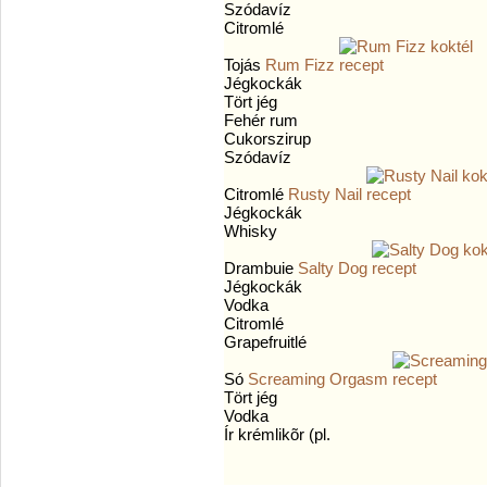
Szódavíz
Citromlé
Tojás
Rum Fizz
Jégkockák
Tört jég
Fehér rum
Cukorszirup
Szódavíz
Citromlé
Rusty Nail
Jégkockák
Whisky
Drambuie
Salty Dog
Jégkockák
Vodka
Citromlé
Grapefruitlé
Só
Screaming Orgasm
Tört jég
Vodka
Ír krémlikõr (pl.