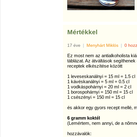
Mértékkel
17 éve
|
Menyhárt Miklós
|
0 hoz
Ez most nem az antialkoholista ki
táblázat. Az átváltások segíthenek 
receptek elkészítése között
1 leveseskanálnyi = 15 ml = 1.5 cl
1 kávéskanálnyi = 5 ml = 0.5 cl
1 vodkáspohárnyi = 20 ml = 2 cl
1 borospohárnyi = 150 ml = 15 cl
1 csészényi = 150 ml = 15 cl
és akkor egy gyors recept mellé,
6 gramm koktél
(Lemértem, nem annyi, de a nõmnek
hozzávalók: