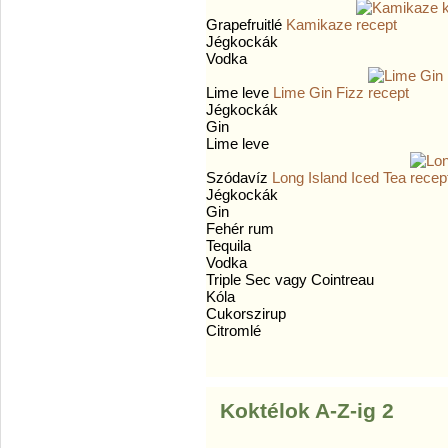
Grapefruitlé
Kamikaze
Jégkockák
Vodka
Lime leve
Lime Gin Fizz
Jégkockák
Gin
Lime leve
Szódavíz
Long Island Iced Tea
Jégkockák
Gin
Fehér rum
Tequila
Vodka
Triple Sec vagy Cointreau
Kóla
Cukorszirup
Citromlé
Koktélok A-Z-ig 2