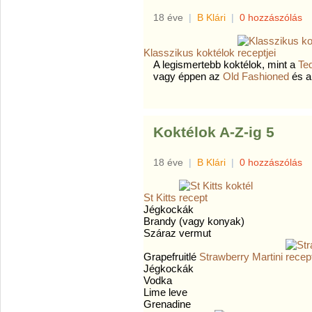
18 éve
|
B Klári
|
0 hozzászólás
Klasszikus koktélok
A legismertebb koktélok, mint a
Teq
vagy éppen az
Old Fashioned
és 
Koktélok A-Z-ig 5
18 éve
|
B Klári
|
0 hozzászólás
St Kitts
Jégkockák
Brandy (vagy konyak)
Száraz vermut
Grapefruitlé
Strawberry Martini
Jégkockák
Vodka
Lime leve
Grenadine