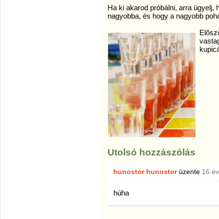
Ha ki akarod próbálni, arra ügyelj,
nagyobba, és hogy a nagyobb pohá
Elõszö
vastag
kupic
Utolsó hozzászólás
hunostor hunostor
üzente
16 é
húha