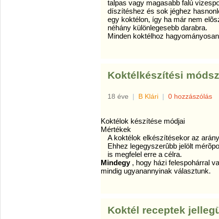
talpas vagy magasabb falú vizespoh
díszítéshez és sok jéghez hasnonl
egy koktélon, így ha már nem elõs
néhány különlegesebb darabra.
Minden koktélhoz hagyományosan e
Koktélkészítési móds
18 éve
|
B Klári
|
0 hozzászólás
Koktélok készítése módjai
Mértékek
A koktélok elkészítésekor az arányo
Ehhez legegyszerûbb jelölt mérõpoh
is megfelel erre a célra.
Mindegy
, hogy házi felespohárral 
mindig ugyanannyinak választunk.
Koktél receptek jelleg