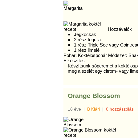
Hozzávalók
Jégkockák
2 rész tequila
1 rész Triple Sec vagy Cointrea
1 rész limelé
Pohár: Koktélospohár Módszer: Sha
Elkészítés
Készítsünk sóperemet a koktélosp
meg a szélét egy citrom- vagy lim
Orange Blossom
18 éve
|
B Klári
|
0 hozzászólás