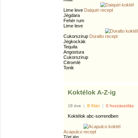
Lime leve
Daiquiri
Jégdara
Fehér rum
Lime leve
Cukorszirup
Doralto
Jégkockák
Tequila
Angostura
Cukorszirup
Citromlé
Tonik
Koktélok A-Z-ig
18 éve
|
B Klári
|
0 hozzászólás
Koktélok abc-sorrendben
Acapulco
Tört jég