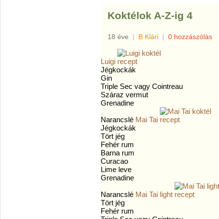
Koktélok A-Z-ig 4
18 éve
|
B Klári
|
0 hozzászólás
Luigi
Jégkockák
Gin
Triple Sec vagy Cointreau
Száraz vermut
Grenadine
Narancslé
Mai Tai
Jégkockák
Tört jég
Fehér rum
Barna rum
Curacao
Lime leve
Grenadine
Narancslé
Mai Tai light
Tört jég
Fehér rum