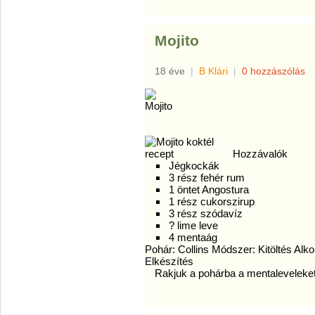
Mojito
18 éve
|
B Klári
|
0 hozzászólás
Hozzávalók
Jégkockák
3 rész fehér rum
1 öntet Angostura
1 rész cukorszirup
3 rész szódavíz
? lime leve
4 mentaág
Pohár: Collins Módszer: Kitöltés Alk
Elkészítés
Rakjuk a pohárba a mentaleveleket