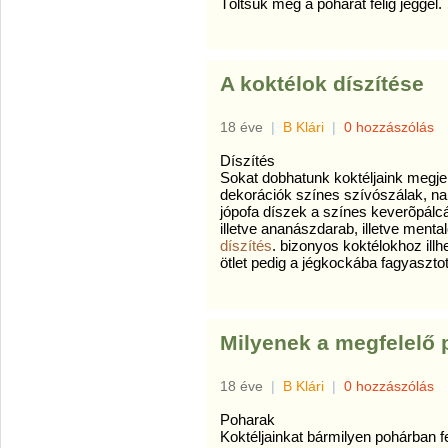
Töltsük meg a poharat félig jéggel.
A koktélok díszítése
18 éve
|
B Klári
|
0 hozzászólás
Díszítés
Sokat dobhatunk koktéljaink megje
dekorációk színes szívószálak, nar
jópofa díszek a színes keverõpálc
illetve ananászdarab, illetve ment
díszítés
. bizonyos koktélokhoz illh
ötlet pedig a jégkockába fagyaszto
Milyenek a megfelelő
18 éve
|
B Klári
|
0 hozzászólás
Poharak
Koktéljainkat bármilyen pohárban fe