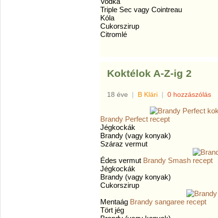
Vodka
Triple Sec vagy Cointreau
Kóla
Cukorszirup
Citromlé
Koktélok A-Z-ig 2
18 éve
|
B Klári
|
0 hozzászólás
Brandy Perfect
Jégkockák
Brandy (vagy konyak)
Száraz vermut
Édes vermut
Brandy Smash
Jégkockák
Brandy (vagy konyak)
Cukorszirup
Mentaág
Brandy sangaree
Tört jég