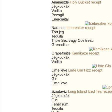
Ananászlé
Holy Bucket
Jégkockák
Vodka
Pezsgõ
Energiaital
Narancs
Icebreaker
Tört jég
Tequila
Triple Sec vagy Cointreau
Grenadine
Grapefruitlé
Kamikaze
Jégkockák
Vodka
Lime leve
Lime Gin Fizz
Jégkockák
Gin
Lime leve
Szódavíz
Long Island Iced Tea
Jégkockák
Gin
Fehér rum
Tequila