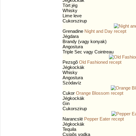
Jégkockák
Tört jég
Whisky
Lime leve
Cukorszirup
Grenadine
Night and Day
Jégdara
Brandy (vagy konyak)
Angostura
Triple Sec vagy Cointreau
Pezsgõ
Old Fashioned
Jégkockák
Whisky
Angostura
Szódavíz
Cukor
Orange Blossom
Jégkockák
Gin
Cukorszirup
Narancslé
Pepper Eater
Jégkockák
Tequila
Csípõs vodka