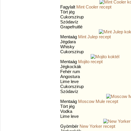
Fagylalt
Mint Cooler
Tört jég
Cukorszirup
Szódavíz
Grapefruitlé
Mentaág
Mint Julep
Jégdara
Whisky
Cukorszirup
Mentaág
Mojito
Jégkockák
Fehér rum
Angostura
Lime leve
Cukorszirup
Szódavíz
Mentaág
Moscow Mule
Tört jég
Vodka
Lime leve
Gyömbér
New Yorker