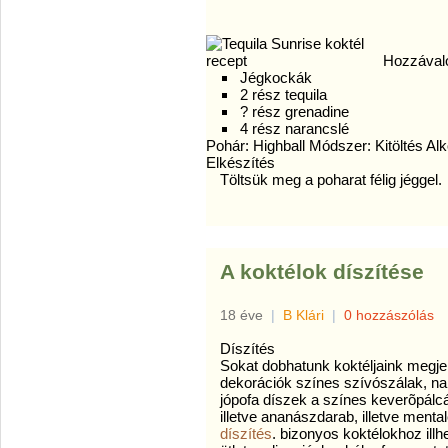
Hozzával
Jégkockák
2 rész tequila
? rész grenadine
4 rész narancslé
Pohár: Highball Módszer: Kitöltés Al
Elkészítés
Töltsük meg a poharat félig jéggel.
A koktélok díszítése
18 éve
|
B Klári
|
0 hozzászólás
Díszítés
Sokat dobhatunk koktéljaink megje
dekorációk színes szívószálak, nar
jópofa díszek a színes keverõpálc
illetve ananászdarab, illetve ment
díszítés
. bizonyos koktélokhoz illh