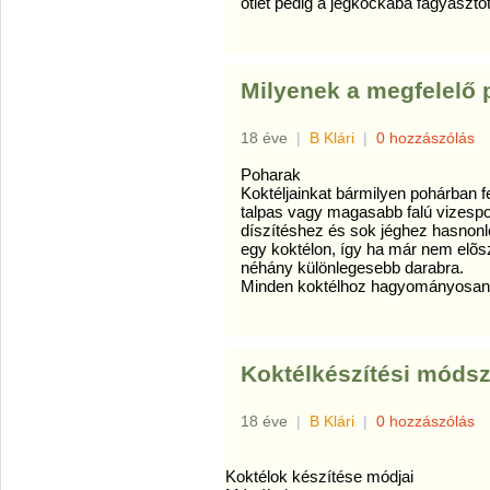
ötlet pedig a jégkockába fagyaszto
Milyenek a megfelelő
18 éve
|
B Klári
|
0 hozzászólás
Poharak
Koktéljainkat bármilyen pohárban fe
talpas vagy magasabb falú vizespoh
díszítéshez és sok jéghez hasnonl
egy koktélon, így ha már nem elõs
néhány különlegesebb darabra.
Minden koktélhoz hagyományosan e
Koktélkészítési móds
18 éve
|
B Klári
|
0 hozzászólás
Koktélok készítése módjai