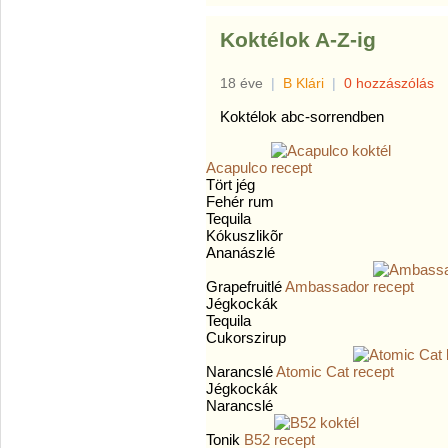
Koktélok A-Z-ig
18 éve
|
B Klári
|
0 hozzászólás
Koktélok abc-sorrendben
Acapulco
Tört jég
Fehér rum
Tequila
Kókuszlikõr
Ananászlé
Grapefruitlé
Ambassador
Jégkockák
Tequila
Cukorszirup
Narancslé
Atomic Cat
Jégkockák
Narancslé
Tonik
B52