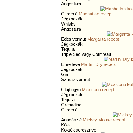
Angostura
Citromlé
Manhattan
Jégkockák
Whisky
Angostura
Édes vermut
Margarita
Jégkockák
Tequila
Triple Sec vagy Cointreau
Lime leve
Martini Dry
Jégkockák
Gin
Száraz vermut
Olajbogyó
Mexicano
Jégkockák
Tequila
Grenadine
Citromlé
Ananászlé
Mickey Mouse
Kóla
Koktélcseresznye