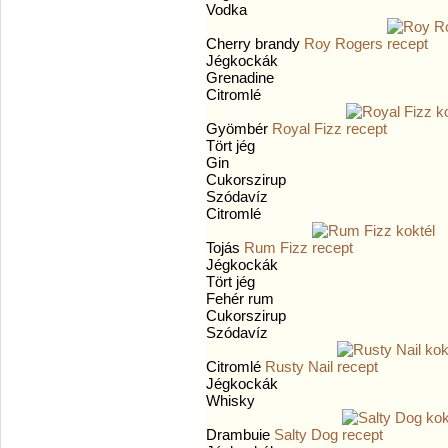
Vodka
Cherry brandy
Roy Rogers
Jégkockák
Grenadine
Citromlé
Gyömbér
Royal Fizz
Tört jég
Gin
Cukorszirup
Szódavíz
Citromlé
Tojás
Rum Fizz
Jégkockák
Tört jég
Fehér rum
Cukorszirup
Szódavíz
Citromlé
Rusty Nail
Jégkockák
Whisky
Drambuie
Salty Dog