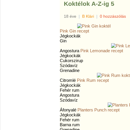
Koktélok A-Z-ig 5
18 éve
|
B Klári
|
0 hozzászólás
Pink Gin
Jégkockák
Gin
Angostura
Pink Lemonade
Jégkockák
Cukorszirup
Szódavíz
Grenadine
Citromlé
Pink Rum
Jégkockák
Fehér rum
Angostura
Szódavíz
Áfonyalé
Planters Punch
Jégkockák
Fehér rum
Barna rum
Grenadine