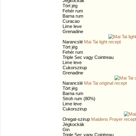
Jégkockák
Tört jég
Fehér rum
Barna rum
Curacao
Lime leve
Grenadine
Narancslé
Mai Tai light
Tört jég
Fehér rum
Triple Sec vagy Cointreau
Lime leve
Cukorszirup
Grenadine
Narancslé
Mai Tai original
Tört jég
Barna rum
Stroh rum (80%)
Lime leve
Cukorszirup
Oregat-szirup
Maidens Prayer
Jégkockák
Gin
Triple Sec vagy Cointreau