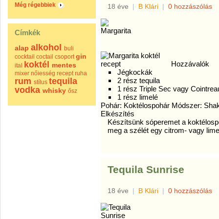
Még régebbiek
18 éve
|
B Klári
|
0 hozzászólás
Címkék
alkohol
alap
buli
gin
cocktail
coctail
csoport
koktél
Hozzávalók
mentes
ital
Jégkockák
mixer
nőiesség
recept
ruha
rum
tequila
2 rész tequila
stílus
1 rész Triple Sec vagy Cointrea
vodka
whisky
ősz
1 rész limelé
Pohár: Koktélospohár Módszer: Sha
Elkészítés
Készítsünk sóperemet a koktélosp
meg a szélét egy citrom- vagy lim
Tequila Sunrise
18 éve
|
B Klári
|
0 hozzászólás