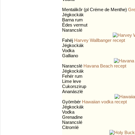
Mentalikõr (pl Créme de Menthe)
Gr
Jégkockák
Barna rum
Édes vermut
Narancslé
Fahéj
Harvey Wallbanger
Jégkockák
Vodka
Galliano
Narancslé
Havana Beach
Jégkockák
Fehér rum
Lime leve
Cukorszirup
Ananászlé
Gyömbér
Hawaiian vodka
Jégkockák
Vodka
Grenadine
Narancslé
Citromlé