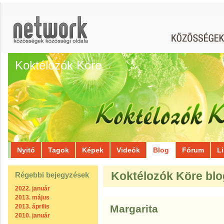
Koktélozók Köre
Nyitó
Tagok
Képek
Videók
Blog
Fórum
L
Koktélozók Köre blog
Régebbi bejegyzések
2022. január
2013. május
2013. április
Margarita
2010. január