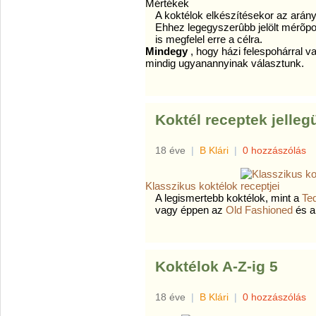
Mértékek
A koktélok elkészítésekor az arányo
Ehhez legegyszerûbb jelölt mérõpoh
is megfelel erre a célra.
Mindegy
, hogy házi felespohárral 
mindig ugyanannyinak választunk.
Koktél receptek jelleg
18 éve
|
B Klári
|
0 hozzászólás
Klasszikus koktélok
A legismertebb koktélok, mint a
Teq
vagy éppen az
Old Fashioned
és 
Koktélok A-Z-ig 5
18 éve
|
B Klári
|
0 hozzászólás