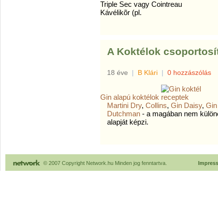
Triple Sec vagy Cointreau
Kávélikõr (pl.
A Koktélok csoportosí
18 éve
|
B Klári
|
0 hozzászólás
Gin alapú koktélok
Martini Dry
,
Collins
,
Gin Daisy
,
Gin
Dutchman
- a magában nem különö
alapját képzi.
© 2007 Copyright Network.hu Minden jog fenntartva.
Impres