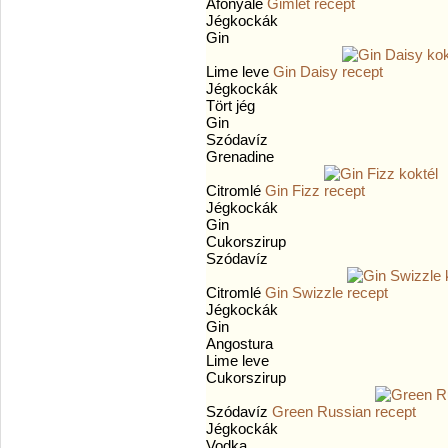
Áfonyalé
Gimlet
Jégkockák
Gin
Lime leve
Gin Daisy
Jégkockák
Tört jég
Gin
Szódavíz
Grenadine
Citromlé
Gin Fizz
Jégkockák
Gin
Cukorszirup
Szódavíz
Citromlé
Gin Swizzle
Jégkockák
Gin
Angostura
Lime leve
Cukorszirup
Szódavíz
Green Russian
Jégkockák
Vodka