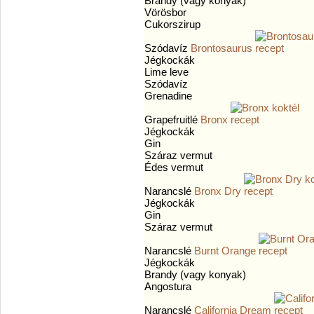
Brandy (vagy konyak)
Vörösbor
Cukorszirup
Szódavíz
Brontosaurus
Jégkockák
Lime leve
Szódavíz
Grenadine
Grapefruitlé
Bronx
Jégkockák
Gin
Száraz vermut
Édes vermut
Narancslé
Bronx Dry
Jégkockák
Gin
Száraz vermut
Narancslé
Burnt Orange
Jégkockák
Brandy (vagy konyak)
Angostura
Narancslé
California Dream