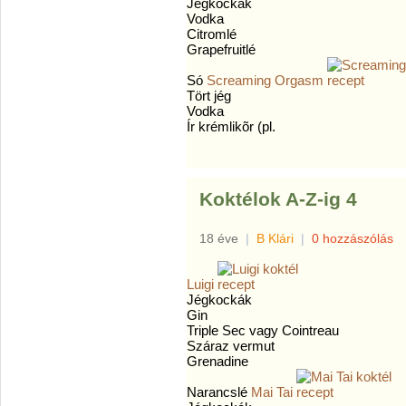
Jégkockák
Vodka
Citromlé
Grapefruitlé
Só
Screaming Orgasm
Tört jég
Vodka
Ír krémlikõr (pl.
Koktélok A-Z-ig 4
18 éve
|
B Klári
|
0 hozzászólás
Luigi
Jégkockák
Gin
Triple Sec vagy Cointreau
Száraz vermut
Grenadine
Narancslé
Mai Tai