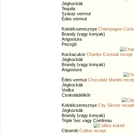
Jégkockák
Tequila
Száraz vermut
Édes vermut
Koktélcseresznye
Champagne Cockt
Brandy (vagy konyak)
Angostura
Pezsgõ
Kockacukor
Charles Cocktail
Jégkockák
Brandy (vagy konyak)
Angostura
Édes vermut
Chocolate Martini
Jégkockák
Vodka
Csokoládélikõr
Koktélcseresznye
City Slicker
Jégkockák
Brandy (vagy konyak)
Triple Sec vagy Cointreau
Citromlé
Collins