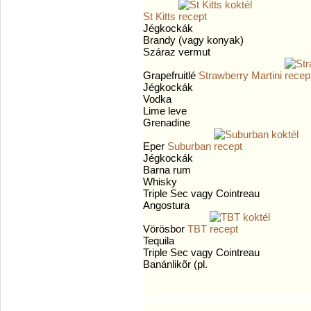
St Kitts
Jégkockák
Brandy (vagy konyak)
Száraz vermut
Grapefruitlé
Strawberry Martini
Jégkockák
Vodka
Lime leve
Grenadine
Eper
Suburban
Jégkockák
Barna rum
Whisky
Triple Sec vagy Cointreau
Angostura
Vörösbor
TBT
Tequila
Triple Sec vagy Cointreau
Banánlikõr (pl.