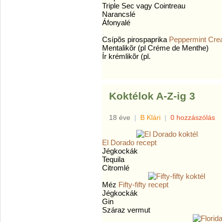
Triple Sec vagy Cointreau
Narancslé
Áfonyalé
Csípõs pirospaprika
Peppermint Cr
Mentalikõr (pl Créme de Menthe)
Ír krémlikõr (pl.
Koktélok A-Z-ig 3
18 éve
|
B Klári
|
0 hozzászólás
El Dorado
Jégkockák
Tequila
Citromlé
Méz
Fifty-fifty
Jégkockák
Gin
Száraz vermut