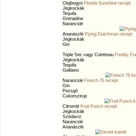
Olajbogyó
Florida Sunshine
Jégkockák
Tequila
Grenadine
Narancslé
Ananászlé
Flying Dutchman
Jégkockák
Gin
Triple Sec vagy Cointreau
Freddy Fu
Jégkockák
Tequila
Galliano
Narancslé
French 75
Gin
Pezsgõ
Cukorszirup
Citromlé
Fruit Punch
Jégkockák
Szódavíz
Narancslé
Ananászlé