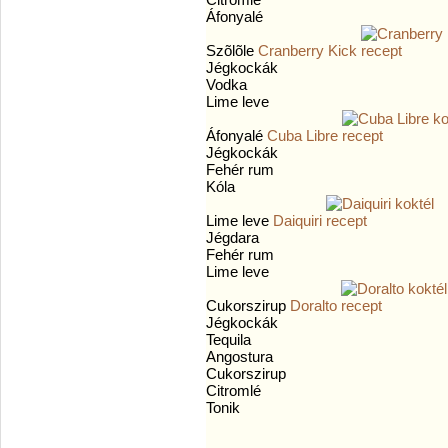
Áfonyalé
Szõlõle
Cranberry Kick
Jégkockák
Vodka
Lime leve
Áfonyalé
Cuba Libre
Jégkockák
Fehér rum
Kóla
Lime leve
Daiquiri
Jégdara
Fehér rum
Lime leve
Cukorszirup
Doralto
Jégkockák
Tequila
Angostura
Cukorszirup
Citromlé
Tonik