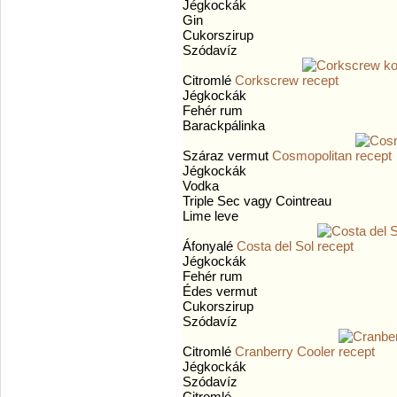
Jégkockák
Gin
Cukorszirup
Szódavíz
Citromlé
Corkscrew
Jégkockák
Fehér rum
Barackpálinka
Száraz vermut
Cosmopolitan
Jégkockák
Vodka
Triple Sec vagy Cointreau
Lime leve
Áfonyalé
Costa del Sol
Jégkockák
Fehér rum
Édes vermut
Cukorszirup
Szódavíz
Citromlé
Cranberry Cooler
Jégkockák
Szódavíz
Citromlé