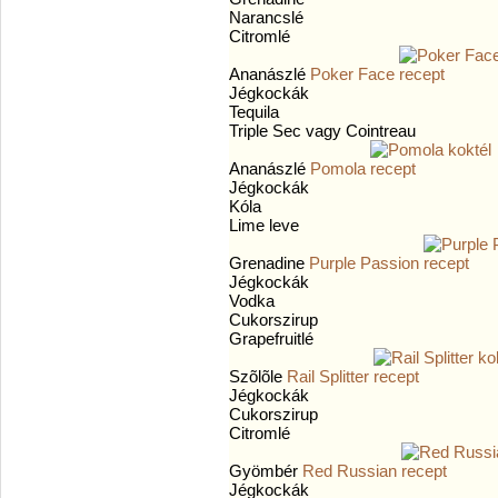
Narancslé
Citromlé
Ananászlé
Poker Face
Jégkockák
Tequila
Triple Sec vagy Cointreau
Ananászlé
Pomola
Jégkockák
Kóla
Lime leve
Grenadine
Purple Passion
Jégkockák
Vodka
Cukorszirup
Grapefruitlé
Szõlõle
Rail Splitter
Jégkockák
Cukorszirup
Citromlé
Gyömbér
Red Russian
Jégkockák