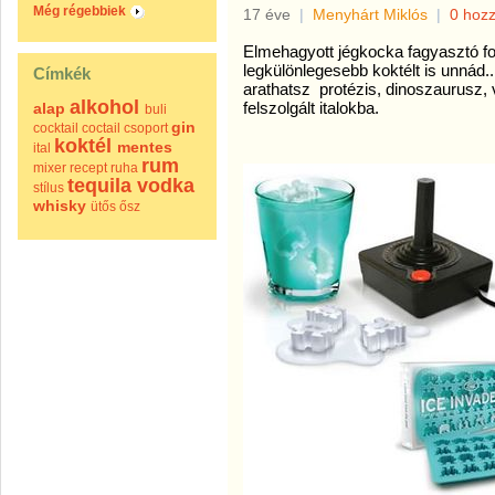
Még régebbiek
17 éve
|
Menyhárt Miklós
|
0 hoz
Elmehagyott jégkocka fagyasztó fo
legkülönlegesebb koktélt is unnád...
Címkék
arathatsz protézis, dinoszaurusz,
alkohol
felszolgált italokba.
alap
buli
gin
cocktail
coctail
csoport
koktél
mentes
ital
rum
mixer
recept
ruha
tequila
vodka
stílus
whisky
ütős
ősz