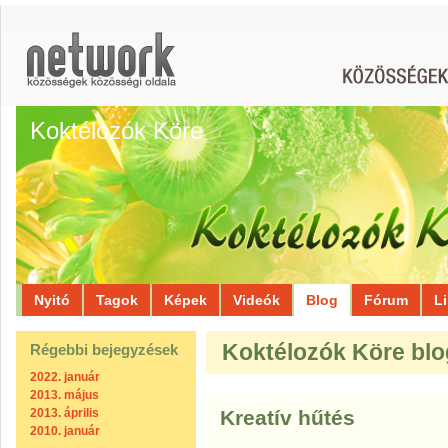
Koktélozók Köre
Nyitó
Tagok
Képek
Videók
Blog
Fórum
L
Koktélozók Köre blo
Régebbi bejegyzések
2022. január
2013. május
2013. április
Kreatív hűtés
2010. január