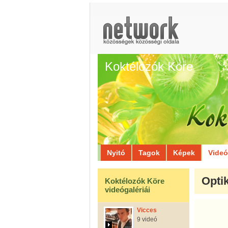
Koktélozók Köre
Nyitó
Tagok
Képek
Vide
Opti
Koktélozók Köre
videógalériái
Vicces
9 videó