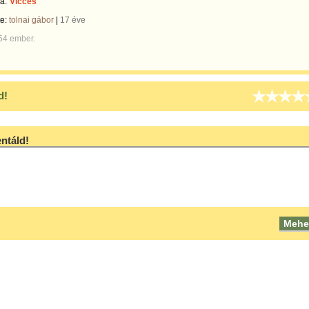
a:
Vicces
te:
tolnai gábor
|
17 éve
54 ember.
d!
táld!