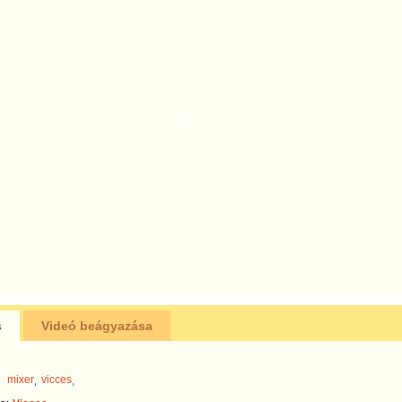
s
Videó beágyazása
mixer
vicces