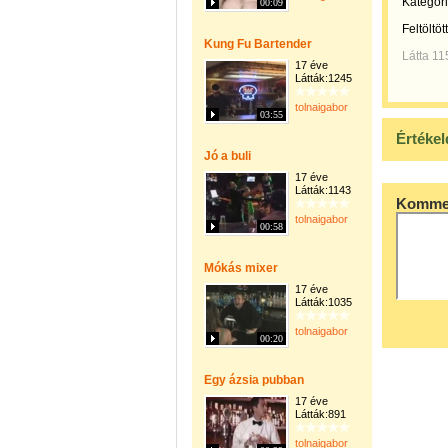
Kategóri
00:09
Feltöltöt
Kung Fu Bartender
Látta 11
17 éve
Látták:1245
tolnaigabor
03:55
Értékel
Jó a buli
17 éve
Látták:1143
Kommen
tolnaigabor
00:58
Mókás mixer
17 éve
Látták:1035
tolnaigabor
00:20
Egy ázsia pubban
17 éve
Látták:891
tolnaigabor