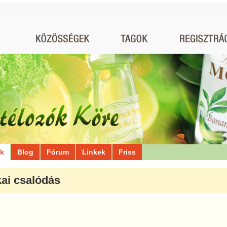
ók
Blog
Fórum
Linkek
Friss
kai csalódás