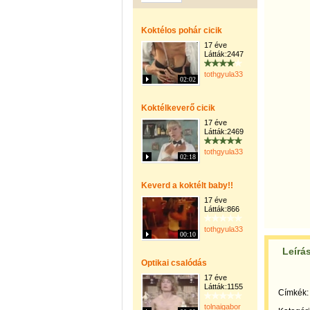
Koktélos pohár cicik
17 éve
Látták:2447
tothgyula33
02:02
Koktélkeverő cicik
17 éve
Látták:2469
tothgyula33
02:18
Keverd a koktélt baby!!
17 éve
Látták:866
tothgyula33
00:10
Leírá
Optikai csalódás
17 éve
Látták:1155
Címkék:
tolnaigabor