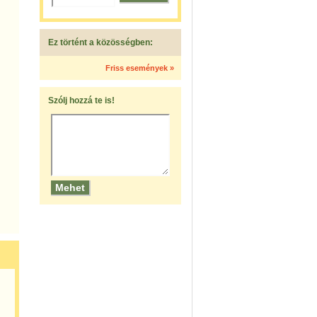
Ez történt a közösségben:
Friss események »
Szólj hozzá te is!