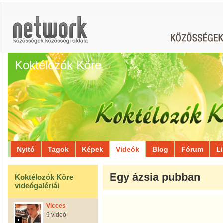
Koktélozók Köre
Nyitó
Tagok
Képek
Videók
Blog
Fórum
L
Egy ázsia pubban
Koktélozók Köre
videógalériái
Vicces
9 videó