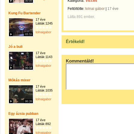
Kategória:
Vicces
00:09
Feltöltötte:
tolnai gábor
|
17 éve
Kung Fu Bartender
Látta 891 ember.
17 éve
Látták:1245
tolnaigabor
03:55
Értékeld!
Jó a buli
17 éve
Látták:1143
Kommentáld!
tolnaigabor
00:58
Mókás mixer
17 éve
Látták:1035
tolnaigabor
00:20
Egy ázsia pubban
17 éve
Látták:892
tolnaigabor