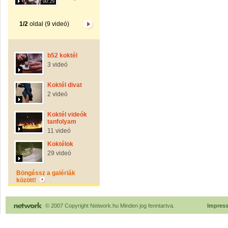
00:29
1/2
oldal (9 videó)
b52 koktél
3 videó
Koktél divat
2 videó
Koktél videók
tanfolyam
11 videó
Koktélok
29 videó
Böngéssz a galériák
között!
© 2007 Copyright Network.hu Minden jog fenntartva.
Impres