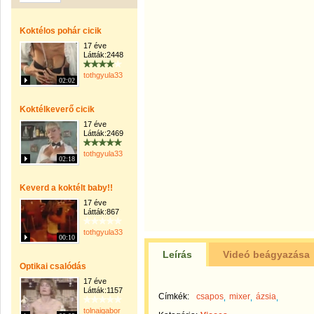
Koktélos pohár cicik
17 éve
Látták:2448
tothgyula33
02:02
Koktélkeverő cicik
17 éve
Látták:2469
tothgyula33
02:18
Keverd a koktélt baby!!
17 éve
Látták:867
tothgyula33
00:10
Leírás
Videó beágyazása
Optikai csalódás
17 éve
Látták:1157
Címkék:
csapos
mixer
ázsia
tolnaigabor