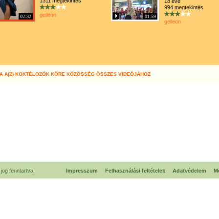
1311 megtekintés
18 éve
994 megtekintés
gelleon
02:32
01:59
gelleon
A A(Z) KOKTÉLOZÓK KÖRE KÖZÖSSÉG ÖSSZES VIDEÓJÁHOZ
og fenntartva.
Impresszum
Felhasználási feltételek
Adatvédelem
Mé