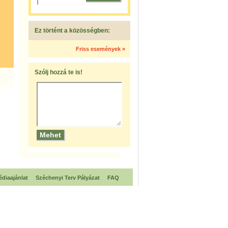
Ez történt a közösségben:
Friss események »
Szólj hozzá te is!
diaajánlat
Széchenyi Terv Pályázat
FAQ