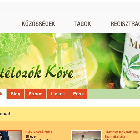
ók
Blog
Fórum
Linkek
Friss
divat
Kék koktélruha
Tammy koktélruha
18 éve
bemutatója