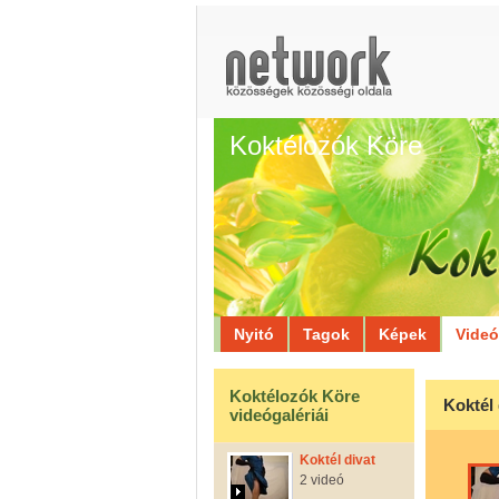
Koktélozók Köre
Nyitó
Tagok
Képek
Vide
Koktélozók Köre
Koktél 
videógalériái
Koktél divat
2 videó