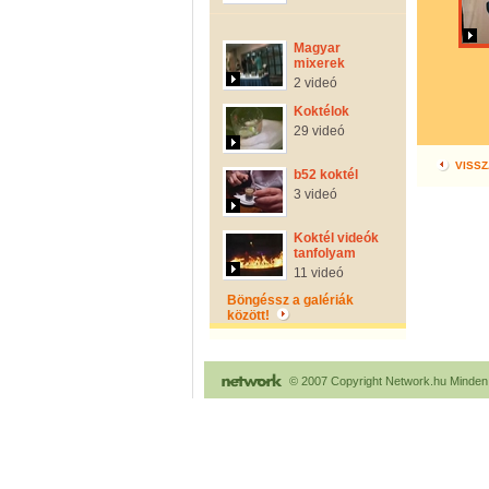
Magyar
mixerek
2 videó
Koktélok
29 videó
VISSZ
b52 koktél
3 videó
Koktél videók
tanfolyam
11 videó
Böngéssz a galériák
között!
© 2007 Copyright Network.hu Minden j