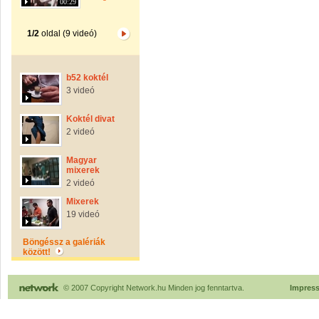
00:29
1/2
oldal (9 videó)
b52 koktél
3 videó
Koktél divat
2 videó
Magyar
mixerek
2 videó
Mixerek
19 videó
Böngéssz a galériák
között!
© 2007 Copyright Network.hu Minden jog fenntartva.
Impres