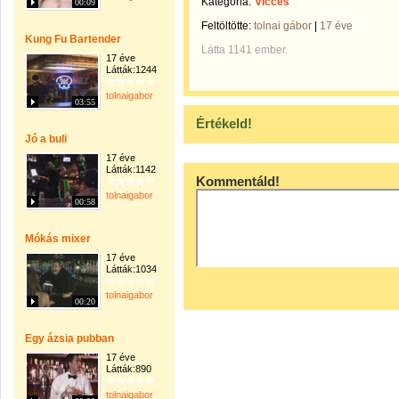
Kategória:
Vicces
00:09
Feltöltötte:
tolnai gábor
|
17 éve
Kung Fu Bartender
Látta 1141 ember.
17 éve
Látták:1244
tolnaigabor
03:55
Értékeld!
Jó a buli
17 éve
Látták:1142
Kommentáld!
tolnaigabor
00:58
Mókás mixer
17 éve
Látták:1034
tolnaigabor
00:20
Egy ázsia pubban
17 éve
Látták:890
tolnaigabor