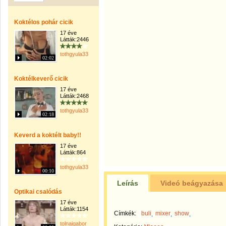
Koktélos pohár cicik
17 éve
Látták:2446
tothgyula33
02:02
Koktélkeverő cicik
17 éve
Látták:2468
tothgyula33
02:18
Keverd a koktélt baby!!
17 éve
Látták:864
tothgyula33
00:10
Leírás
Videó beágyazása
Optikai csalódás
17 éve
Látták:1154
Címkék:
buli
mixer
show
tolnaigabor