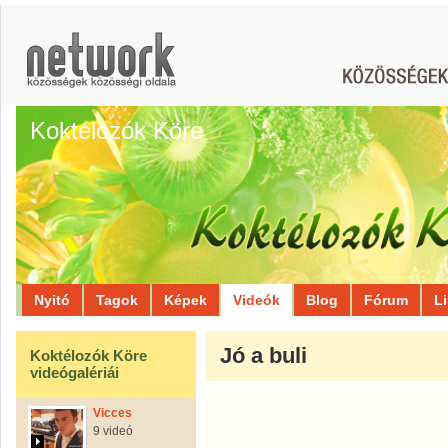
Koktélozók Köre
Nyitó
Tagok
Képek
Videók
Blog
Fórum
L
Jó a buli
Koktélozók Köre
videógalériái
Vicces
9 videó