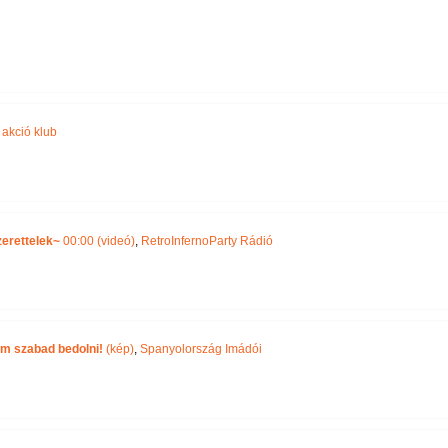
akció klub
zerettelek~
00:00 (videó)
,
RetroInfernoParty Rádió
m szabad bedolni!
(kép)
,
Spanyolország Imádói