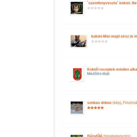
`szemfenyveszto` koktel. Ne
koktel-Misi majd sirsz te 
Koktél receptek-minden alk
Mezőörs klub
sonkas dobos
(kép)
,
Finomsá
Búzafűlé
(blogbejegyzés)