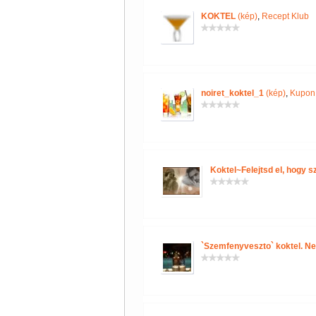
KOKTEL
(kép)
,
Recept Klub
noiret_koktel_1
(kép)
,
Kupon 
Koktel~Felejtsd el, hogy s
`Szemfenyveszto` koktel. Ne