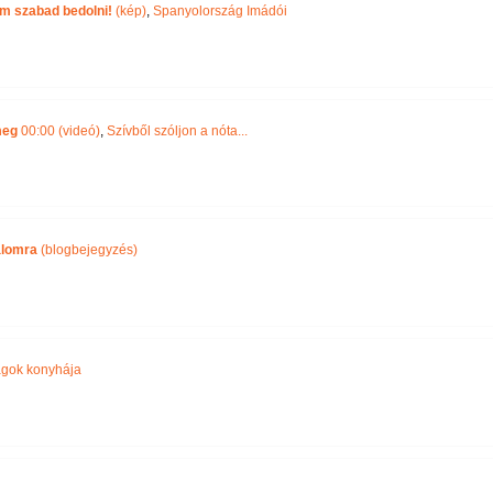
m szabad bedolni!
(kép)
,
Spanyolország Imádói
meg
00:00 (videó)
,
Szívből szóljon a nóta...
alomra
(blogbejegyzés)
gok konyhája