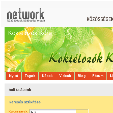
Koktélozók Köre
Nyitó
Tagok
Képek
Videók
Blog
Fórum
L
buli találatok
Keresés szűkítése
Kulcsszavak: