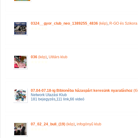
0324__gyor_club_neo_1389255_4836
(kép)
,
R-GO és Szikora
036
(kép)
,
Utitárs klub
07.04-07.18-ig Bibionéba házaspárt keresünk nyaraláshoz
(fó
Network Utazási Klub
181 bejegyzés
,
111 link
,
66 videó
07_02_24_buli_(19)
(kép)
,
infogönyű klub