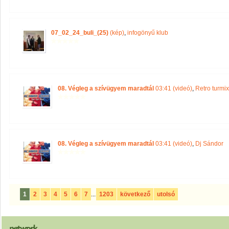
07_02_24_buli_(25)
(kép)
,
infogönyű klub
08. Végleg a szívügyem maradtál
03:41 (videó)
,
Retro turmix
08. Végleg a szívügyem maradtál
03:41 (videó)
,
Dj Sándor
1
2
3
4
5
6
7
...
1203
következő
utolsó