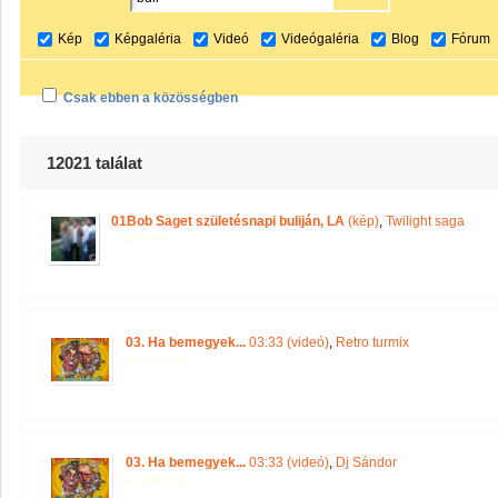
Kép
Képgaléria
Videó
Videógaléria
Blog
Fórum
Csak ebben a közösségben
12021 találat
01Bob Saget születésnapi buliján, LA
(kép)
,
Twilight saga
03. Ha bemegyek...
03:33 (videó)
,
Retro turmix
03. Ha bemegyek...
03:33 (videó)
,
Dj Sándor