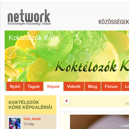
Koktélozók Köre
Nyitó
Tagok
Képek
Videók
Blog
Fórum
L
KOKTÉLOZÓK
Di
KÖRE KÉPGALÉRIÁI
ízek, italok
72 kép