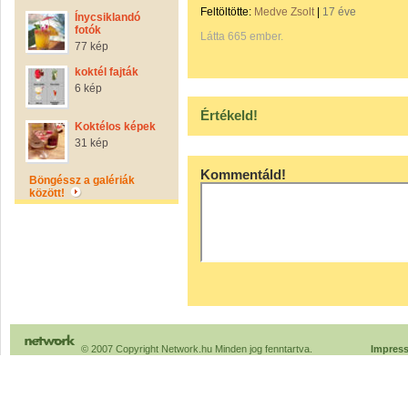
Feltöltötte:
Medve Zsolt
|
17 éve
Ínycsiklandó
fotók
Látta 665 ember.
77 kép
koktél fajták
6 kép
Értékeld!
Koktélos képek
31 kép
Kommentáld!
Böngéssz a galériák
között!
© 2007 Copyright Network.hu Minden jog fenntartva.
Impres