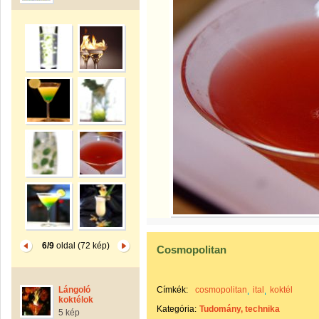
6/9
oldal (72 kép)
Cosmopolitan
Lángoló
Címkék:
cosmopolitan
ital
koktél
koktélok
Kategória:
Tudomány, technika
5 kép