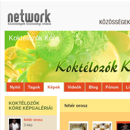
Koktélozók Köre
Nyitó
Tagok
Képek
Videók
Blog
Fórum
L
KOKTÉLOZÓK
fehér orosz
KÖRE KÉPGALÉRIÁI
fehér orosz
3 kép