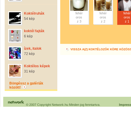
Koktélruhák
fehér
fehér
fehér
oros
oros
oros
54 kép
z 3
z 2
z 1
koktél fajták
6 kép
ízek, italok
VISSZA A(Z) KOKTÉLOZÓK KÖRE KÖZÖS
72 kép
Koktélos képek
31 kép
Böngéssz a galériák
között!
© 2007 Copyright Network.hu Minden jog fenntartva.
Impres