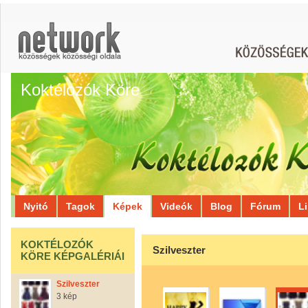
Koktélozók Köre
Nyitó
Tagok
Képek
Videók
Blog
Fórum
L
KOKTÉLOZÓK
Szilveszter
KÖRE KÉPGALÉRIÁI
Szilveszter
3 kép