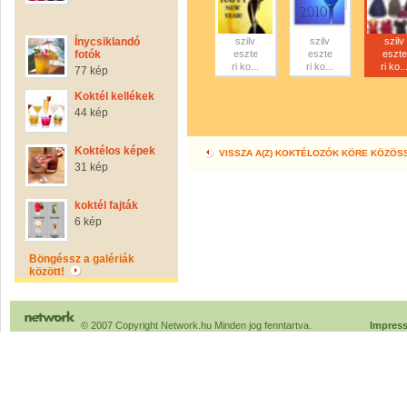
Ínycsiklandó
szilv
szilv
szilv
fotók
eszte
eszte
eszte
ri ko...
ri ko...
ri ko..
77 kép
Koktél kellékek
44 kép
Koktélos képek
VISSZA A(Z) KOKTÉLOZÓK KÖRE KÖZÖS
31 kép
koktél fajták
6 kép
Böngéssz a galériák
között!
© 2007 Copyright Network.hu Minden jog fenntartva.
Impres