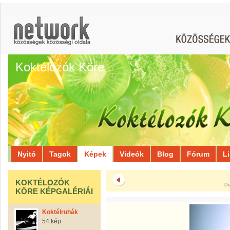
Koktélozók Köre
Nyitó
Tagok
Képek
Videók
Blog
Fórum
L
KOKTÉLOZÓK
Di
KÖRE KÉPGALÉRIÁI
Koktélruhák
54 kép