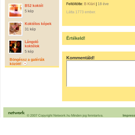
Feltöltötte:
B Klári
|
18 éve
B52 koktél
5 kép
Látta 1773 ember.
Koktélos képek
31 kép
Értékeld!
Lángoló
koktélok
5 kép
Kommentáld!
Böngéssz a galériák
között!
© 2007 Copyright Network.hu Minden jog fenntartva.
Impres