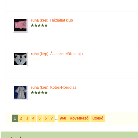
ruha
(kép)
,
Háziállat klub
ruha
(kép)
,
Állatszeretők klubja
ruha
(kép)
,
Kötés-Horgolás
1
2
3
4
5
6
7
...
968
következő
utolsó