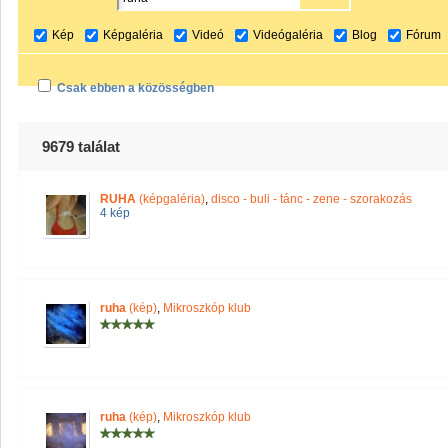
Kép
Képgaléria
Videó
Videógaléria
Blog
Fórum
Csak ebben a közösségben
9679 találat
RUHA
(képgaléria)
,
disco - buli - tánc - zene - szorakozás
4 kép
ruha
(kép)
,
Mikroszkóp klub
ruha
(kép)
,
Mikroszkóp klub