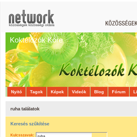
Koktélozók Köre
Nyitó
Tagok
Képek
Videók
Blog
Fórum
L
ruha találatok
Keresés szűkítése
Kulcsszavak: