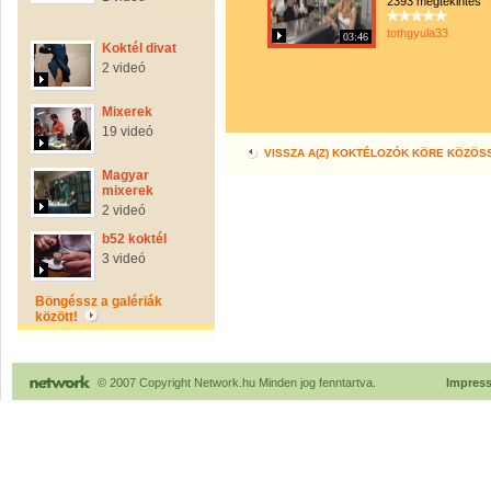
2393 megtekintés
tothgyula33
03:46
Koktél divat
2 videó
Mixerek
19 videó
VISSZA A(Z) KOKTÉLOZÓK KÖRE KÖZÖS
Magyar
mixerek
2 videó
b52 koktél
3 videó
Böngéssz a galériák
között!
© 2007 Copyright Network.hu Minden jog fenntartva.
Impres