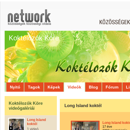
Koktélozók Köre
Nyitó
Tagok
Képek
Videók
Blog
Fórum
L
Koktélozók Köre
Long Island koktél
videógalériái
Long Island
Long Island kokt
koktél
17 éve
1 videó