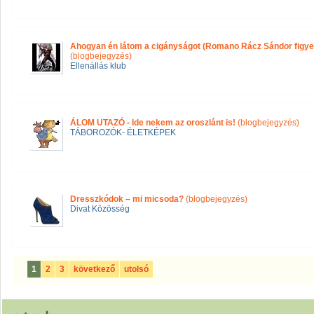
Ahogyan én látom a cigányságot (Romano Rácz Sándor figyel
(blogbejegyzés)
Ellenállás klub
ÁLOM UTAZÓ - Ide nekem az oroszlánt is!
(blogbejegyzés)
TÁBOROZÓK- ÉLETKÉPEK
Dresszkódok – mi micsoda?
(blogbejegyzés)
Divat Közösség
1
2
3
következő
utolsó