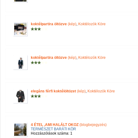
koktélpartira öltözve
(kép)
,
Koktélozók Köre
koktélpartira öltözve
(kép)
,
Koktélozók Köre
elegáns férfi koktélöltözet
(kép)
,
Koktélozók Köre
4 ÉTEL ,AMI HALÁLT OKOZ
(blogbejegyzés)
TERMÉSZET BARÁTI KÖR
Hozzászólások száma: 1