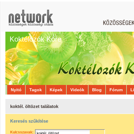
Koktélozók Köre
Nyitó
Tagok
Képek
Videók
Blog
Fórum
L
koktél. öltözet találatok
Keresés szűkítése
Kulcsszavak: