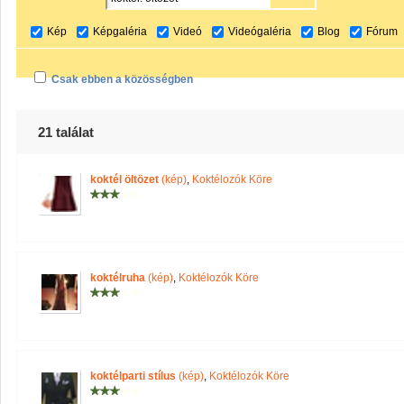
Kép
Képgaléria
Videó
Videógaléria
Blog
Fórum
Csak ebben a közösségben
21 találat
koktél öltözet
(kép)
,
Koktélozók Köre
koktélruha
(kép)
,
Koktélozók Köre
koktélparti stílus
(kép)
,
Koktélozók Köre