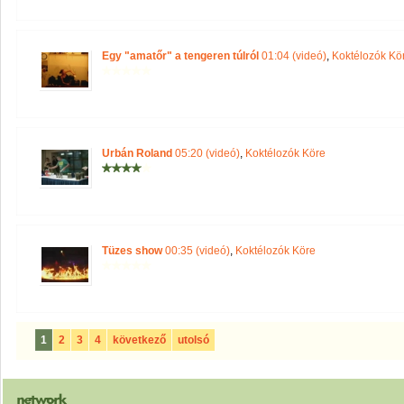
Egy "amatőr" a tengeren túlról
01:04 (videó)
,
Koktélozók Kö
Urbán Roland
05:20 (videó)
,
Koktélozók Köre
Tüzes show
00:35 (videó)
,
Koktélozók Köre
1
2
3
4
következő
utolsó