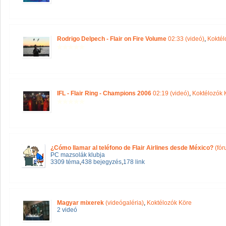
Rodrigo Delpech - Flair on Fire Volume
02:33 (videó)
,
Koktél
IFL - Flair Ring - Champions 2006
02:19 (videó)
,
Koktélozók 
¿Cómo llamar al teléfono de Flair Airlines desde México?
(fór
PC mazsolák klubja
3309 téma
,
438 bejegyzés
,
178 link
Magyar mixerek
(videógaléria)
,
Koktélozók Köre
2 videó