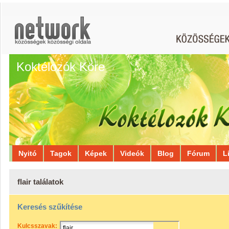
Koktélozók Köre
Nyitó
Tagok
Képek
Videók
Blog
Fórum
L
flair találatok
Keresés szűkítése
Kulcsszavak: