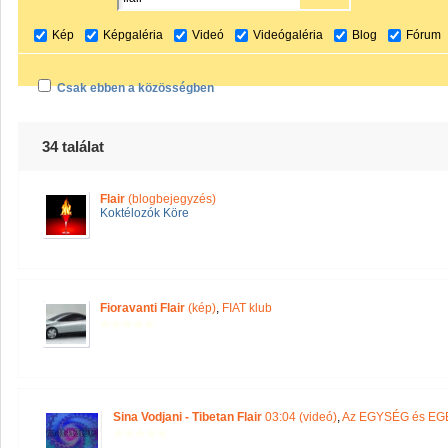
Kép
Képgaléria
Videó
Videógaléria
Blog
Fórum
Csak ebben a közösségben
34 találat
Flair
(blogbejegyzés)
Koktélozók Köre
Fioravanti Flair
(kép)
,
FIAT klub
Sina Vodjani - Tibetan Flair
03:04 (videó)
,
Az EGYSÉG és EG