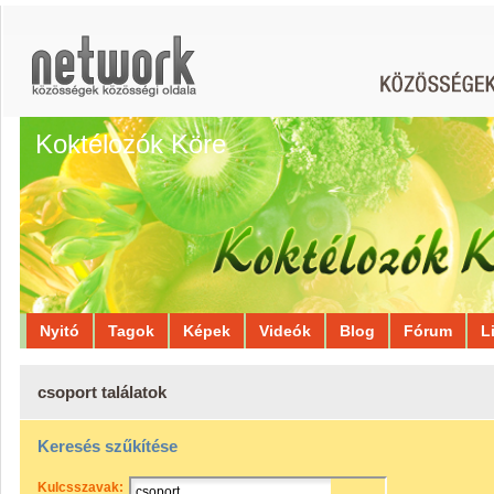
Koktélozók Köre
Nyitó
Tagok
Képek
Videók
Blog
Fórum
L
csoport találatok
Keresés szűkítése
Kulcsszavak: