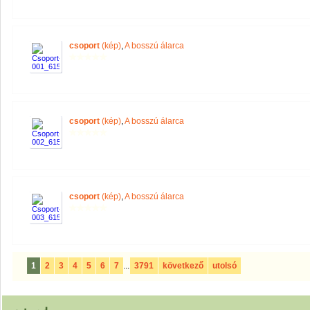
csoport
(kép)
,
A bosszú álarca
csoport
(kép)
,
A bosszú álarca
csoport
(kép)
,
A bosszú álarca
1
2
3
4
5
6
7
...
3791
következő
utolsó