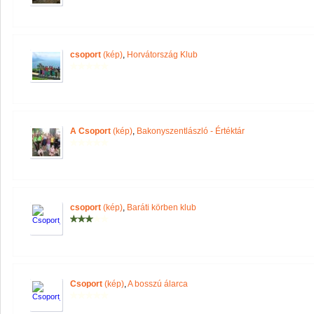
csoport
(kép)
,
Horvátország Klub
A Csoport
(kép)
,
Bakonyszentlászló - Értéktár
csoport
(kép)
,
Baráti körben klub
Csoport
(kép)
,
A bosszú álarca