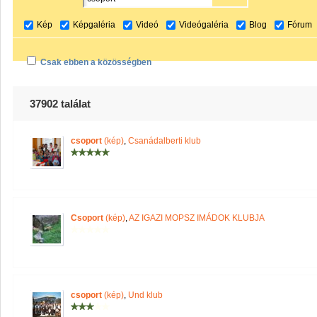
Kép
Képgaléria
Videó
Videógaléria
Blog
Fórum
Csak ebben a közösségben
37902 találat
csoport
(kép)
,
Csanádalberti klub
Csoport
(kép)
,
AZ IGAZI MOPSZ IMÁDOK KLUBJA
csoport
(kép)
,
Und klub