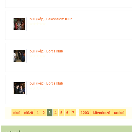
buli
(kép)
,
Lakodalom Klub
buli
(kép)
,
Börcs klub
buli
(kép)
,
Börcs klub
első
előző
1
2
3
4
5
6
7
...
1203
következő
utolsó