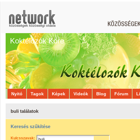
Koktélozók Köre
Nyitó
Tagok
Képek
Videók
Blog
Fórum
L
buli találatok
Keresés szűkítése
Kulcsszavak: