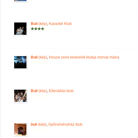
Buli
(kép)
,
Karaoké Klub
Buli
(kép)
,
House zene kedvelök klubja morvai mária
Buli
(kép)
,
Ellenállás klub
buli
(kép)
,
Győrsövényház klub