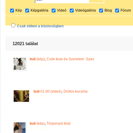
Kép
Képgaléria
Videó
Videógaléria
Blog
Fórum
Csak ebben a közösségben
12021 találat
buli
(kép)
,
Csók klub-és Szerelem -Szex
buli
01:00 (videó)
,
Drótos kocsma
buli
(kép)
,
Törpenyúl klub