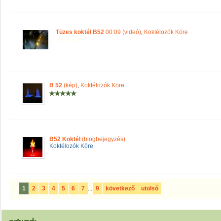
Tüzes koktél B52
00:09 (videó)
,
Koktélozók Köre
B 52
(kép)
,
Koktélozók Köre
B52 Koktél
(blogbejegyzés)
Koktélozók Köre
1
2
3
4
5
6
7
...
9
következő
utolsó