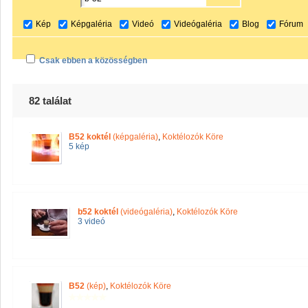
Kép
Képgaléria
Videó
Videógaléria
Blog
Fórum
Csak ebben a közösségben
82 találat
B52 koktél
(képgaléria)
,
Koktélozók Köre
5 kép
b52 koktél
(videógaléria)
,
Koktélozók Köre
3 videó
B52
(kép)
,
Koktélozók Köre