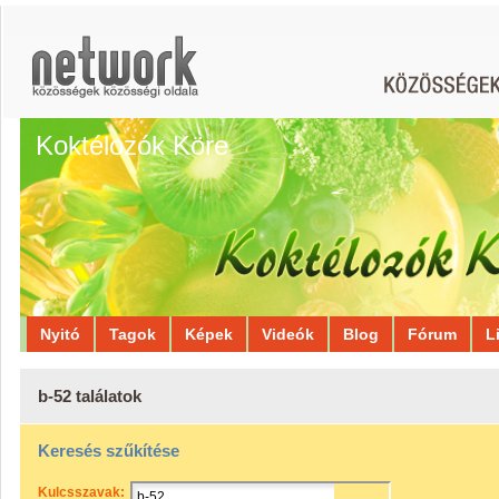
Koktélozók Köre
Nyitó
Tagok
Képek
Videók
Blog
Fórum
L
b-52 találatok
Keresés szűkítése
Kulcsszavak: