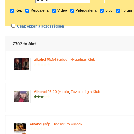
Kép
Képgaléria
Videó
Videógaléria
Blog
Fórum
Csak ebben a közösségben
7307 találat
alkohol
05:54 (videó)
,
Nyugdíjas Klub
Alkohol
05:30 (videó)
,
Pszichológia Klub
alkohol
(kép)
,
JoZso2Ro Videok