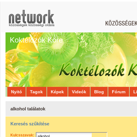
Koktélozók Köre
Nyitó
Tagok
Képek
Videók
Blog
Fórum
L
alkohol találatok
Keresés szűkítése
Kulcsszavak: