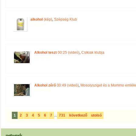
alkohol
(kép)
,
Szépség Klub
Alkohol teszt
00:25 (videó)
,
Csikiak klubja
Alkohol zéró
00:49 (videó)
,
Mosolysziget és a Mommo emlék
1
2
3
4
5
6
7
...
731
következő
utolsó