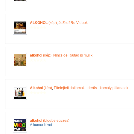
ALKOHOL
(kép)
,
JoZso2Ro Videok
alkohol
(kép)
,
Nincs de Rajtad is múlik
Alkohol
(kép)
,
Elfelejtett dallamok - derűs - komoly pillanatok
alkohol
(blogbejegyzés)
A humor hívei