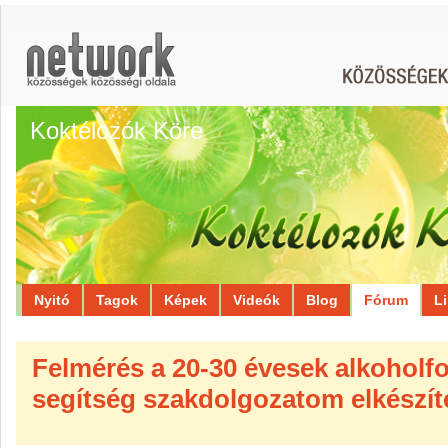
Koktélozók Köre
Nyitó
Tagok
Képek
Videók
Blog
Fórum
L
Felmérés a 20-30 évesek alkoholfo
segítség szakdolgozatom elkészí