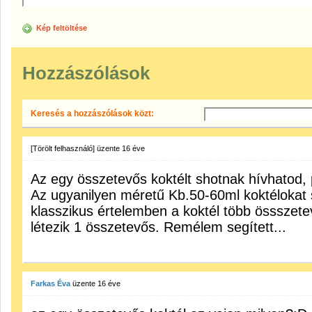
Kép feltöltése
Hozzászólások
Keresés a hozzászólások közt:
[Törölt felhasználó]
üzente
16 éve
Az egy összetevős koktélt shotnak hívhatod, p
Az ugyanilyen méretű Kb.50-60ml koktélokat 
klasszikus értelemben a koktél több össszetev
létezik 1 összetevős. Remélem segített...
Farkas Éva
üzente
16 éve