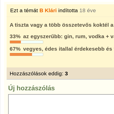
Ezt a témát
B Klári
indította
18 éve
A tiszta vagy a több összetevős koktél 
33%
az egyszerűbb: gin, rum, vodka + v
67%
vegyes, édes itallal érdekesebb és
Hozzászólások eddig:
3
Új hozzászólás