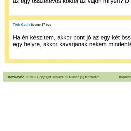
az egy összetevős koktél az vajon milyen?:D
Tóth Gyula
üzente
17 éve
Ha én készítem, akkor pont jó az egy-két ös
egy helyre, akkor kavarjanak nekem mindenfél
© 2007 Copyright Network.hu Minden jog fenntartva.
Impres