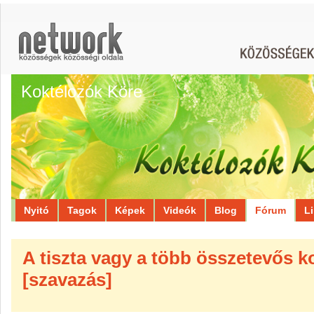
Koktélozók Köre
Nyitó
Tagok
Képek
Videók
Blog
Fórum
L
A tiszta vagy a több összetevős k
[szavazás]